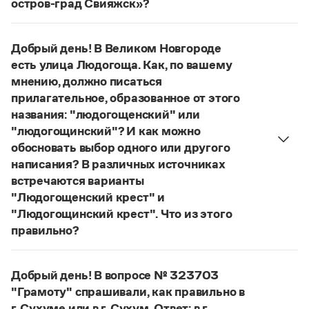
остров-град Свияжск»?
Управление в русском языке
Правила русской орфографии и пунктуации
Словари русского языка как государственного
Словарь русских имён
(1956)
Правильнее:
на остров-град Свияжск
.
Словарь методических терминов
Страница ответа
Добрый день! В Великом Новгороде
есть улица Людогоща. Как, по вашему
Справочники
мнению, должно писаться
Правила русской орфографии и пунктуации
прилагательное, образованное от этого
Русский язык. Краткий теоретический курс
названия: "людогощенский" или
для школьников
"людогощинский"? И как можно
Письмовник
обосновать выбор одного или другого
Справочник по пунктуации
написания? В различных источниках
Словарь-справочник трудностей
Справочник по фразеологии
встречаются варианты
Азбучные истины
"Людогощенский крест" и
Словарь-справочник непростые слова
"Людогощинский крест". Что из этого
Все справочники портала
правильно?
Есть орфографическое правило:
в прилагательных, образованных от
Журнал
Добрый день! В вопросе № 323703
географических названий на -
а
(-
я
), пишется
"Грамоту" спрашивали, как правильно в
суффикс -
инск
-. Правильно:
Людогоща
—
Новости и события
г. Сухуме или в г. Сухум. Ответ: в г.