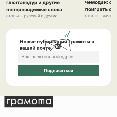
чемодан: се
глюггаведур и другие
поиграть с д
непереводимые слова
статьи
жизнь 
статьи
русский и другие
Новые публикации Грамоты в
вашей почте
Подписаться