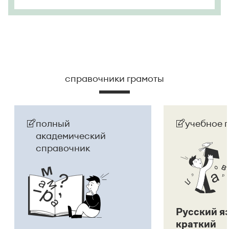
справочники грамоты
полный
учебное 
академический
справочник
Русский я
краткий