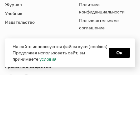
Журнал
Политика
конфиденциальности
Учебник
Пользовательское
Издательство
соглашение
На сайте используются файлы куки (cookies).
Продолжая использовать сайт, вы
Ок
принимаете
условия
Грамота в соцсетях
Функционирует при финансовой поддержке Министерства
цифрового развития, связи и массовых коммуникаций
Российской Федерации
Перейти на старую версию
Грамоты