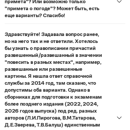
примета"? Или возможно только
Управление в русском языке
Правила русской орфографии и пунктуации
Словари русского языка как государственного
"примета о погоде"? Может быть, есть
Словарь русских имён
(1956)
еще варианты? Спасибо!
Словарь методических терминов
Сочетание
погодные приметы
отвечает нормам
Справочники
литературного языка. Употребляются также
Здравствуйте! Задавала вопрос ранее,
сочетания
приметы (хорошей, плохой) погоды
;
Правила русской орфографии и пунктуации
но на него так и не ответили. Хотелось
приметы о погоде
;
приметы, относящиеся к
Русский язык. Краткий теоретический курс
бы узнать о правописании причастий
погоде
.
для школьников
развешенный/развешанный в значении
Письмовник
Страница ответа
"повесить в разных местах", например,
Справочник по пунктуации
развешанные или развешенные
Словарь-справочник трудностей
Справочник по фразеологии
картины. Я нашла ответ справочной
Азбучные истины
службы за 2014 год, там сказано, что
Словарь-справочник непростые слова
допустимы оба варианта. Однако в
Все справочники портала
сборниках для подготовки к экзаменам
более позднего издания (2022, 2024,
2026 годов выпуска) под ред. разных
Журнал
авторов (Л.И.Пирогова, В.М.Татарова,
Д.Е.Зверева, Т.В.Балуш) единственным
Новости и события