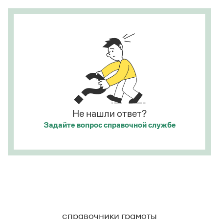
развесили разные географические карты
(И. С. Тургенев. Бретер). И эти карты, безусловно,
развешены.
Страница ответа
Не нашли ответ?
Задайте вопрос
справочной службе
справочники грамоты