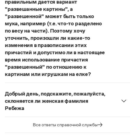
правильным дается вариант
Статьи
"развешанные картины", а
Монологи
Интервью
"развешенной" может быть только
Лекции и подкасты
мука, например (т.е. что-то разделено
Рекомендуем
по весу на части). Поэтому хочу
уточнить, произошли ли какие-то
изменения в правописании этих
Учебник Грамоты
причастий и допустимо ли в настоящее
время использование причастия
Правила русского языка: от азов до тонкостей
"развешенный" по отношению к
Интерактивные упражнения: от простого к сложному
картинам или игрушкам на елке?
Скороговорки
ответ
Наш
2014 года по-прежнему актуален.
Авторы пособий, о которых Вы говорите, почему-
Добрый день, подскажите, пожалуйста,
то игнорируют рекомендации нормативных
Издательство
склоняется ли женская фамилия
словарей русского языка, в которых указан глагол
Ребежа
развесить
(от него образована форма
Словари
Фамилия
Ребежа
склоняется (и мужская,
развешенный
) со значением «повесить в разных
Научпоп
и женская).
Учебники и справочники
Все ответы справочной службы
местах (несколько, много предметов)». Ср.:
Все книги
Страница ответа
Я знаю, что на стенах своей квартиры вы