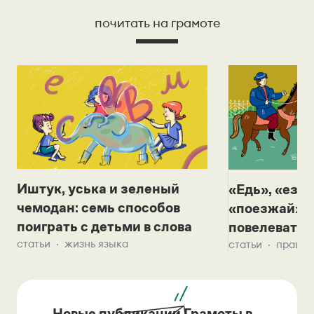
почитать на грамоте
Иштук, уська и зеленый
«Едь», «езж
чемодан: семь способов
«поезжай»? 
поиграть с детьми в слова
повелевать 
статьи
жизнь языка
статьи
правил
Новые публикации Грамоты в