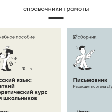
справочники грамоты
чебное пособие
сборник
сский язык:
Письмовник
аткий
Редакция портала «Г
оретический курс
я школьников
итать
Читать