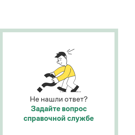
Рекомендуем
Учебник Грамоты
Правила русского языка: от азов до тонкостей
Интерактивные упражнения: от простого к
сложному
Скороговорки
Издательство
Словари
Научпоп
Не нашли ответ?
Учебники и справочники
Все книги
Задайте вопрос
справочной службе