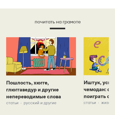
почитать на грамоте
Иштук, уськ
Пошлость, хюгге,
чемодан: се
глюггаведур и другие
поиграть с д
непереводимые слова
статьи
жизнь 
статьи
русский и другие