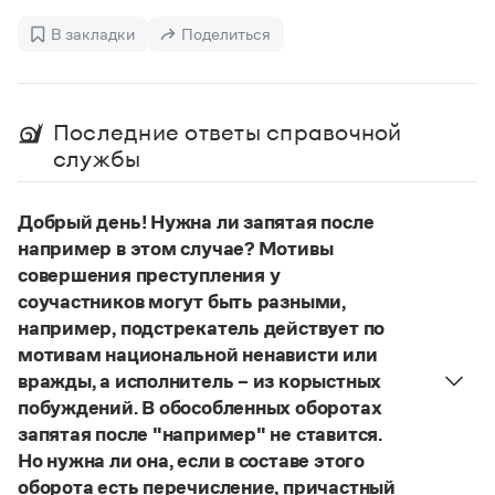
Управление в русском языке
Правила русской орфографии и пунктуации
Словари русского языка как государственного
Словарь русских имён
(1956)
В закладки
Поделиться
Словарь методических терминов
Справочники
Последние ответы справочной
Правила русской орфографии и пунктуации
службы
Русский язык. Краткий теоретический курс
для школьников
Письмовник
Добрый день! Нужна ли запятая после
Справочник по пунктуации
например в этом случае? Мотивы
Словарь-справочник трудностей
совершения преступления у
Справочник по фразеологии
соучастников могут быть разными,
Азбучные истины
например, подстрекатель действует по
Словарь-справочник непростые слова
Все справочники портала
мотивам национальной ненависти или
вражды, а исполнитель – из корыстных
побуждений. В обособленных оборотах
запятая после "например" не ставится.
Журнал
Но нужна ли она, если в составе этого
Новости и события
оборота есть перечисление, причастный