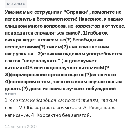
Задать вопрос справочной службе
Можно использовать знаки подстановки
№ 227433
Поиск по всем разделам
Горячие вопросы
Уважаемые сотрудники "Справки", помогите не
Все вопросы
?
— для любого символа, включая пробелы и дефисы (
к?
погрязнуть в безграмотности! Наверное, я задаю
мпания
,
тер?а?а
,
общественно?полезный
)
слишком много вопросов, но корректор в отпуске,
Словари
*
— для любого количества символов, кроме пробела
приходится справляться самой. 1)избыток
видео-*
,
ране*ый
(
)
Словари
сахара ведет к совсем не(?) безобидным
Русский орфографический словарь
Ответы справочной службы
последствиям(?) таким(?) как повышенная
Большой орфоэпический словарь русского языка
Большой орфоэпический словарь русского языка
нагрузка на... 2)с каким падежом употребляется
Большой толковый словарь русских глаголов
Словарь трудностей русского языка
Справочники
Большой толковый словарь русских существительных
глагол "недополучать" (недополучает
Русское словесное ударение
Большой толковый словарь русского языка
витаминОВ или недополучает витаминЫ)?
Словарь собственных имён
Правила русской орфографии и пунктуации
Учебник
Большой универсальный словарь русского языка
3)формирование органов еще не(?)закончено
Большой универсальный словарь русского языка
Русский язык: краткий теоретический курс для
Русский орфографический словарь
4)поговорим о том, чего ни в коем случае нельзя
Большой толковый словарь русского языка
школьников
Журнал
Русское словесное ударение
делать(?) даже из самых лучших побуждений
Современный словарь иностранных слов
Современный словарь иностранных слов
Письмовник
Словарь антонимов
ОТВЕТ
Большой толковый словарь русских
Справочник по пунктуации
1.
Словарь методических терминов
к совсем небезобидным последствиям, таким
существительных
Словарь-справочник трудностей русского языка
Словарь русских имён
2. Оба варианта возможны. 3. Раздельное
как ...
Большой толковый словарь русских глаголов
Справочник по фразеологии
Словарь синонимов
написание. 4. Корректно без запятой.
Словарь синонимов
Словарь-справочник «Непростые слова»
Словарь собственных имён
Словарь трудностей русского языка
Словарь антонимов
Азбучные истины
14 августа 2007
Управление в русском языке