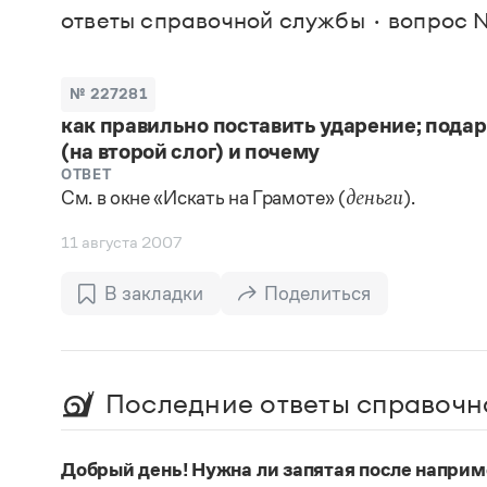
В. М
ответы справочной службы
вопрос №
Большой универсальный словарь русского языка
Спр
Сл
Русский орфографический словарь
Реда
Русское словесное ударение
Современный словарь иностранных слов
Вс
№ 227281
Все
Словарь антонимов
как правильно поставить ударение; подар
Словарь методических терминов
(на второй слог) и почему
Словарь русских имён
Словарь синонимов
ОТВЕТ
Словарь собственных имён
См. в окне «Искать на Грамоте» (
).
деньги
Словарь трудностей русского языка
Управление в русском языке
11 августа 2007
Словари русского языка как государственного
В закладки
Поделиться
Последние ответы справочн
Добрый день! Нужна ли запятая после наприм