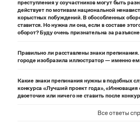
преступления у соучастников могут быть раз
действует по мотивам национальной ненавист
корыстных побуждений. В обособленных оборо
ставится. Но нужна ли она, если в составе эт
оборот? Буду очень признательна за разъясне
«Правил русской орфографии и пунктуаци
В § 94
слова и сочетания слов, стоящие на границе 
Правильно ли расставлены знаки препинания. 
следующему за ними предложению, не отделяю
городе изобразила иллюстратор — именно ем
должно быть сорвалась ставня
(Ч.). По этому 
Нужно закрыть запятой придаточную часть:
По
Мотивы совершения преступления у соучастн
изобразила иллюстратор, — именно ему посвя
подстрекатель действует по мотивам национа
Какие знаки препинания нужны в подобных с
из корыстных побуждений
. Заметим, однако, 
Страница ответа
конкурса «Лучший проект года», «Инновация 
запятая, а другие знаки:
Мотивы совершения пр
двоеточие или ничего не ставить после конку
например, подстрекатель действует по мотив
Это так называемое эллиптическое предложен
а исполнитель — из корыстных побуждений
;
М
отсутствующим сказуемым). В них при наличии 
Все ответы сп
могут быть разными. Например, подстрекате
не нужен. В приведенном примере, однако, тир
ненависти или вражды, а исполнитель — из к
«Лучший проект года»
— название не конкурса
номинаций конкурса — «Лучший проект года», 
Страница ответа