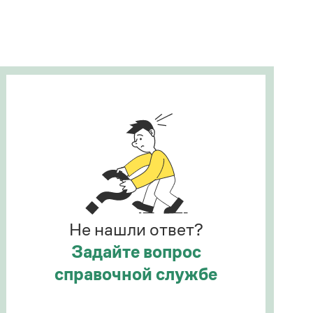
Рекомендуем
Учебник Грамоты
Правила русского языка: от азов до тонкостей
Интерактивные упражнения: от простого к
сложному
Скороговорки
Издательство
Словари
Научпоп
Не нашли ответ?
Учебники и справочники
Все книги
Задайте вопрос
справочной службе