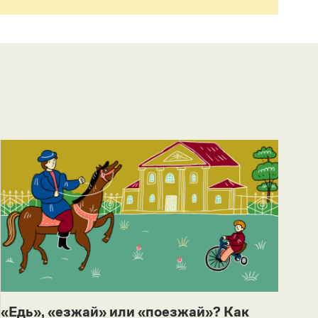
«Едь», «езжай» или «поезжай»? Как