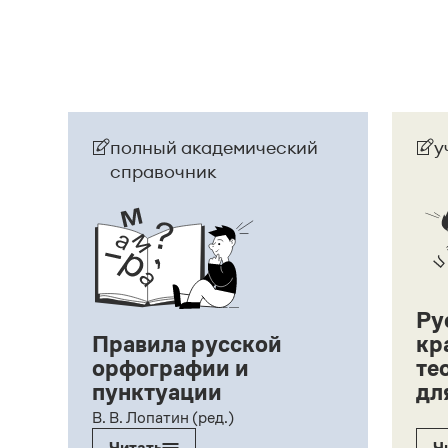
Страница ответа
полный академический
у
справочник
Ру
Правила русской
кр
орфографии и
те
пунктуации
дл
ий,
В. В. Лопатин (ред.)
Читать
Ч