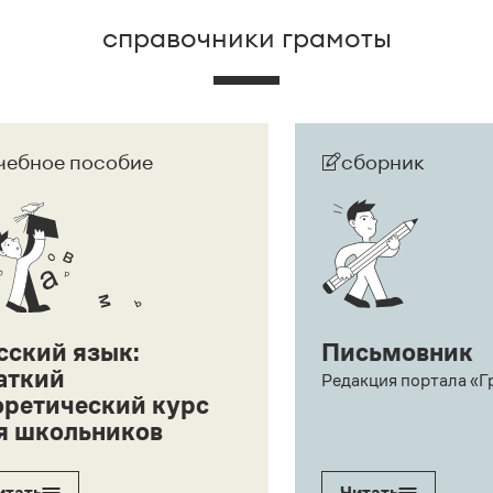
справочники грамоты
чебное пособие
сборник
сский язык:
Письмовник
аткий
Редакция портала «Г
оретический курс
я школьников
итать
Читать