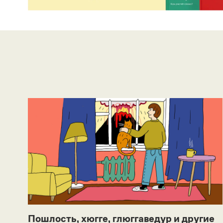
Пошлость, хюгге, глюггаведур и другие