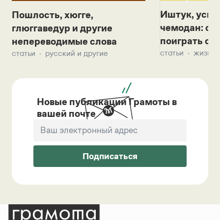
Иштук, уськ
Пошлость, хюгге,
чемодан: се
глюггаведур и другие
поиграть с д
непереводимые слова
статьи
жизнь 
статьи
русский и другие
Новые публикации Грамоты в
вашей почте
Подписаться