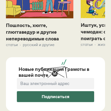
Иштук, уськ
Пошлость, хюгге,
чемодан: се
глюггаведур и другие
поиграть с д
непереводимые слова
статьи
жизнь 
статьи
русский и другие
Новые публикации Грамоты в
вашей почте
Подписаться