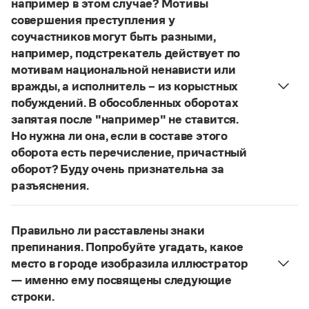
например в этом случае? Мотивы
Управление в русском языке
Правила русской орфографии и пунктуации
Словари русского языка как государственного
совершения преступления у
Словарь русских имён
(1956)
соучастников могут быть разными,
Словарь методических терминов
например, подстрекатель действует по
Справочники
мотивам национальной ненависти или
вражды, а исполнитель – из корыстных
Правила русской орфографии и пунктуации
побуждений. В обособленных оборотах
Русский язык. Краткий теоретический курс
запятая после "например" не ставится.
для школьников
Но нужна ли она, если в составе этого
Письмовник
Справочник по пунктуации
оборота есть перечисление, причастный
Словарь-справочник трудностей
оборот? Буду очень признательна за
Справочник по фразеологии
разъяснения.
Азбучные истины
«Правил русской орфографии и пунктуации»
В § 94
Словарь-справочник непростые слова
Все справочники портала
под ред. В. В. Лопатина говорится, что вводные
Правильно ли расставлены знаки
слова и сочетания слов, стоящие на границе
препинания. Попробуйте угадать, какое
частей сложного предложения и относящиеся к
место в городе изобразила иллюстратор
следующему за ними предложению,
Журнал
— именно ему посвящены следующие
не отделяются от него запятой:
Послышался
строки.
Новости и события
резкий стук, должно быть сорвалась ставня
(Ч.).