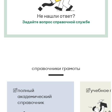
Страница ответа
Страница ответа
Не нашли ответ?
Задайте вопрос
справочной службе
справочники грамоты
полный
учебное 
академический
справочник