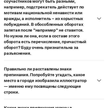
соучастников могут быть разными,
Управление в русском языке
Правила русской орфографии и пунктуации
Словари русского языка как государственного
например, подстрекатель действует по
Словарь русских имён
(1956)
мотивам национальной ненависти или
Словарь методических терминов
вражды, а исполнитель – из корыстных
Справочники
побуждений. В обособленных оборотах
запятая после "например" не ставится.
Правила русской орфографии и пунктуации
Но нужна ли она, если в составе этого
Русский язык. Краткий теоретический курс
оборота есть перечисление, причастный
для школьников
оборот? Буду очень признательна за
Письмовник
Справочник по пунктуации
разъяснения.
Словарь-справочник трудностей
«Правил русской орфографии и пунктуации»
В § 94
Справочник по фразеологии
под ред. В. В. Лопатина говорится, что вводные
Азбучные истины
Правильно ли расставлены знаки
слова и сочетания слов, стоящие на границе
Словарь-справочник непростые слова
препинания. Попробуйте угадать, какое
Все справочники портала
частей сложного предложения и относящиеся к
место в городе изобразила иллюстратор
следующему за ними предложению,
— именно ему посвящены следующие
не отделяются от него запятой:
Послышался
строки.
резкий стук, должно быть сорвалась ставня
(Ч.).
Журнал
Нужно закрыть запятой придаточную часть:
По этому правилу запятая после
например
Попробуйте угадать, какое место в городе
Новости и события
не нужна:
Мотивы совершения преступления у
Какие знаки препинания нужны в