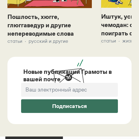
Иштук, уськ
Пошлость, хюгге,
чемодан: се
глюггаведур и другие
поиграть с д
непереводимые слова
статьи
жизнь 
статьи
русский и другие
Новые публикации Грамоты в
вашей почте
Подписаться