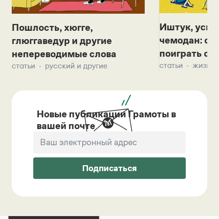
Иштук, уськ
Пошлость, хюгге,
чемодан: се
глюггаведур и другие
поиграть с д
непереводимые слова
статьи
жизнь 
статьи
русский и другие
Новые публикации Грамоты в
вашей почте
Подписаться