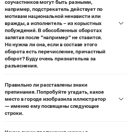
Управление в русском языке
Правила русской орфографии и пунктуации
соучастников могут быть разными,
Словари русского языка как государственного
Словарь русских имён
(1956)
например, подстрекатель действует по
Словарь методических терминов
мотивам национальной ненависти или
вражды, а исполнитель – из корыстных
Справочники
побуждений. В обособленных оборотах
запятая после "например" не ставится.
Правила русской орфографии и пунктуации
Но нужна ли она, если в составе этого
Русский язык. Краткий теоретический курс
оборота есть перечисление, причастный
для школьников
Письмовник
оборот? Буду очень признательна за
Справочник по пунктуации
разъяснения.
Словарь-справочник трудностей
«Правил русской орфографии и пунктуации»
В § 94
Справочник по фразеологии
под ред. В. В. Лопатина говорится, что вводные
Азбучные истины
Правильно ли расставлены знаки
слова и сочетания слов, стоящие на границе
Словарь-справочник непростые слова
препинания. Попробуйте угадать, какое
Все справочники портала
частей сложного предложения и относящиеся к
место в городе изобразила иллюстратор
следующему за ними предложению,
— именно ему посвящены следующие
не отделяются от него запятой:
Послышался
строки.
резкий стук, должно быть сорвалась ставня
(Ч.).
Журнал
Нужно закрыть запятой придаточную часть:
По этому правилу запятая после
например
Попробуйте угадать, какое место в городе
Новости и события
не нужна:
Мотивы совершения преступления у