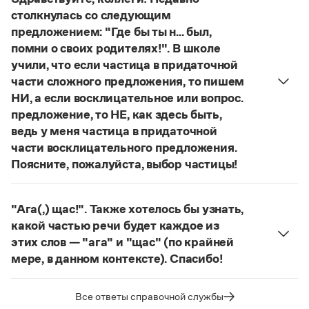
Управление в русском языке
Правила русской орфографии и пунктуации
понятий, представлен в двух вариантах:
лудология
Словари русского языка как государственного
столкнулась со следующим
Словарь русских имён
(1956)
и
людология
(от лат. ludus — 'игра').
предложением: "Где бы ты н... был,
Словарь методических терминов
О «правильном» варианте слова можно говорить,
помни о своих родителях!". В школе
если оно кодифицировано в нормативных
учили, что если частица в придаточной
Справочники
словарях русского языка. Пока же такой
части сложного предложения, то пишем
словарной фиксацией мы не располагаем.
Правила русской орфографии и пунктуации
НИ, а если восклицательное или вопрос.
Страница ответа
Русский язык. Краткий теоретический курс
предложение, то НЕ, как здесь быть,
для школьников
ведь у меня частица в придаточной
Письмовник
части восклицательного предложения.
Справочник по пунктуации
Поясните, пожалуйста, выбор частицы!
Словарь-справочник трудностей
Справочник по фразеологии
Правильно:
Где бы ты ни был, помни о своих
Азбучные истины
родителях!
Частица
не
пишется в независимых
Словарь-справочник непростые слова
"Ага(,) щас!". Также хотелось бы узнать,
восклицательных предложениях:
Где ты только
Все справочники портала
какой частью речи будет каждое из
не был!
этих слов — "ага" и "щас" (по крайней
Страница ответа
мере, в данном контексте). Спасибо!
Журнал
частица
Ага
—
, которая в данном случае
используется для эмоционального усиления
Все ответы справочной службы
Новости и события