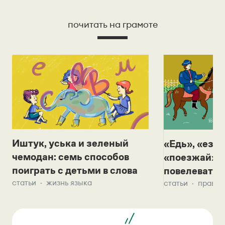
почитать на грамоте
Иштук, уська и зеленый
«Едь», «езж
чемодан: семь способов
«поезжай»? 
поиграть с детьми в слова
повелевать 
статьи
жизнь языка
статьи
правил