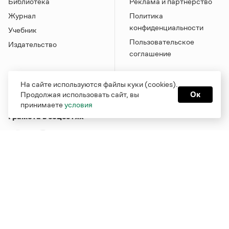
Библиотека
Реклама и партнерство
Журнал
Политика
конфиденциальности
Учебник
Пользовательское
Издательство
соглашение
На сайте используются файлы куки (cookies).
Продолжая использовать сайт, вы
Ок
принимаете
условия
Грамота в соцсетях
Функционирует при финансовой поддержке Министерства
цифрового развития, связи и массовых коммуникаций
Российской Федерации
Перейти на старую версию
Грамоты