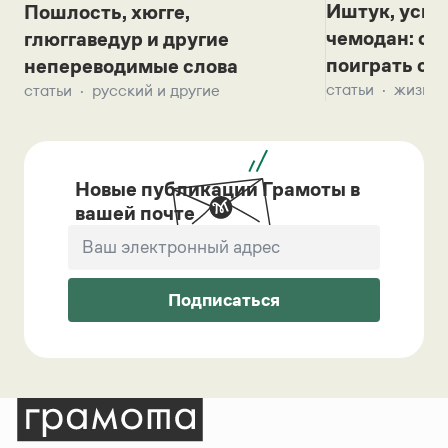
Иштук, уськ
Пошлость, хюгге,
чемодан: се
глюггаведур и другие
поиграть с д
непереводимые слова
статьи
жизнь 
статьи
русский и другие
Новые публикации Грамоты в
вашей почте
Подписаться