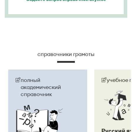
справочники грамоты
полный
учебное 
академический
справочник
Русский я