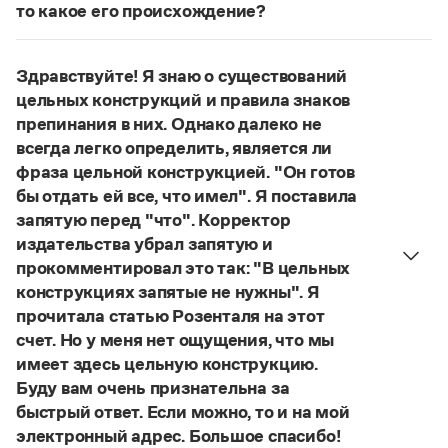
Управление в русском языке
Правила русской орфографии и пунктуации
то какое его происхождение?
Словари русского языка как государственного
Словарь русских имён
(1956)
Нет, не существует и не существовало. Это
Словарь методических терминов
выдуманное слово.
Здравствуйте! Я знаю о существований
Страница ответа
Справочники
цельных конструкций и правила знаков
препинания в них. Однако далеко не
Правила русской орфографии и пунктуации
всегда легко определить, является ли
Русский язык. Краткий теоретический курс
фраза цельной конструкцией. "Он готов
для школьников
бы отдать ей все, что имел". Я поставила
Письмовник
Справочник по пунктуации
запятую перед "что". Корректор
Словарь-справочник трудностей
издательства убрал запятую и
Справочник по фразеологии
прокомментировал это так: "В цельных
Азбучные истины
конструкциях запятые не нужны". Я
Словарь-справочник непростые слова
прочитала статью Розенталя на этот
Все справочники портала
счет. Но у меня нет ощущения, что мы
имеет здесь цельную конструкцию.
Буду вам очень признательна за
Журнал
быстрый ответ. Если можно, то и на мой
электронный адрес. Большое спасибо!
Новости и события