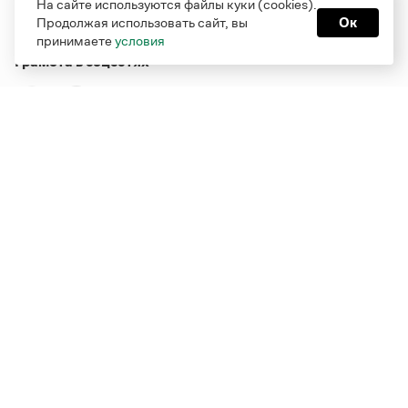
На сайте используются файлы куки (cookies).
Продолжая использовать сайт, вы
Ок
принимаете
условия
Грамота в соцсетях
Функционирует при финансовой поддержке Министерства
цифрового развития, связи и массовых коммуникаций
Российской Федерации
Перейти на старую версию
Грамоты
© Грамота.ru, 2000 – 2026
Свидетельство о регистрации СМИ: ЭЛ № ФС 77 - 84700,
выдано 10.02.2023
Дизайн — Мария Екимова /
Мотка