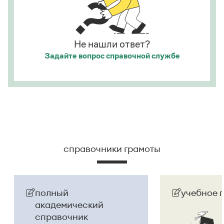
«Инновация сезона» и «Признание аудитории»
.
а исполнитель — из корыстных побуждений
.
Страница ответа
Страница ответа
Не нашли ответ?
Задайте вопрос
справочной службе
справочники грамоты
полный
учебное 
академический
справочник