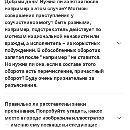
Добрый день! Нужна ли запятая после
Управление в русском языке
Правила русской орфографии и пунктуации
Словари русского языка как государственного
например в этом случае? Мотивы
Словарь русских имён
(1956)
совершения преступления у
Словарь методических терминов
соучастников могут быть разными,
Справочники
например, подстрекатель действует по
мотивам национальной ненависти или
Правила русской орфографии и пунктуации
вражды, а исполнитель – из корыстных
Русский язык. Краткий теоретический курс
побуждений. В обособленных оборотах
для школьников
запятая после "например" не ставится.
Письмовник
Справочник по пунктуации
Но нужна ли она, если в составе этого
Словарь-справочник трудностей
оборота есть перечисление, причастный
Справочник по фразеологии
оборот? Буду очень признательна за
Азбучные истины
разъяснения.
Словарь-справочник непростые слова
«Правил русской орфографии и пунктуации»
Все справочники портала
В § 94
под ред. В. В. Лопатина говорится, что вводные
Правильно ли расставлены знаки
слова и сочетания слов, стоящие на границе
препинания. Попробуйте угадать, какое
частей сложного предложения и относящиеся к
Журнал
место в городе изобразила иллюстратор
следующему за ними предложению,
— именно ему посвящены следующие
не отделяются от него запятой:
Послышался
Новости и события