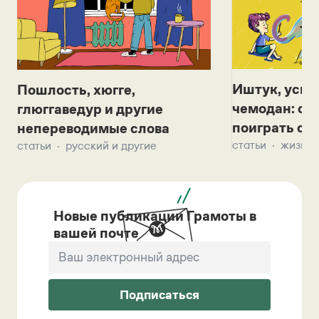
Иштук, уськ
Пошлость, хюгге,
чемодан: се
глюггаведур и другие
поиграть с д
непереводимые слова
статьи
жизнь 
статьи
русский и другие
Новые публикации Грамоты в
вашей почте
Подписаться