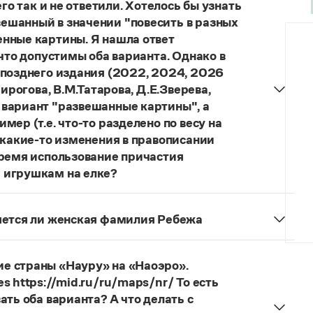
го так и не ответили. Хотелось бы узнать
ешанный в значении "повесить в разных
нные картины. Я нашла ответ
 что допустимы оба варианта. Однако в
 позднего издания (2022, 2024, 2026
ирогова, В.М.Татарова, Д.Е.Зверева,
 вариант "развешанные картины", а
ер (т.е. что-то разделено по весу на
 какие-то изменения в правописании
время использование причастия
 игрушкам на елке?
торы пособий, о которых Вы говорите, почему-то
й русского языка, в которых указан глагол
няется ли женская фамилия Ребежа
ный
) со значением «повесить в разных местах
ская).
о на стенах своей квартиры вы развесили разные
 И эти карты, безусловно, развешены.
е страны «Науру» на «Наоэро».
s https://mid.ru/ru/maps/nr/ То есть
ать оба варианта? А что делать с