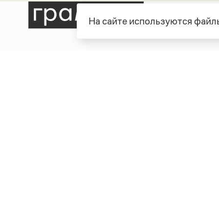
На сайте используются файлы
Рубрики
О про
Справочная служба
О порт
Словари
Команд
Справочники
Обратн
Библиотека
Реклам
Журнал
Полити
Учебник
Пользо
Издательство
© Грамота.ru, 2000 – 2026
Свидетельство о регистрации СМИ: ЭЛ № ФС 77 - 8470