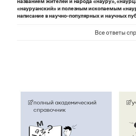
названием жителей и народа «науру», «наур
«науруанский» и полезным ископаемым «нау
написание в научно-популярных и научных пу
Изменение касается только официального назв
образованные от топонима
Науру
, никуда из 
Все ответы сп
использованы в любых текстах. Здесь можно о
скользкую дорожку, уводящую в бездну острейш
прилагательное
белорусский
, хотя официально
Беларусь
. И
молдаване
остались в русском язы
стало
Молдовой
.
Страница ответа
полный академический
у
справочник