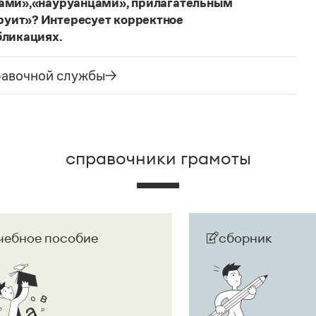
цами»,«науруанцами», прилагательным
руит»? Интересует корректное
бликациях.
ания государства. Все остальные слова,
русского языка не делись и по-прежнему могут быть
равочной службы
сторожно вспомнить (хотя мы и вступаем на
их дискуссий), что в русском языке осталось
е название государства изменилось на
Республика
ке
молдаванами
, когда государство официально
справочники грамоты
чебное пособие
сборник