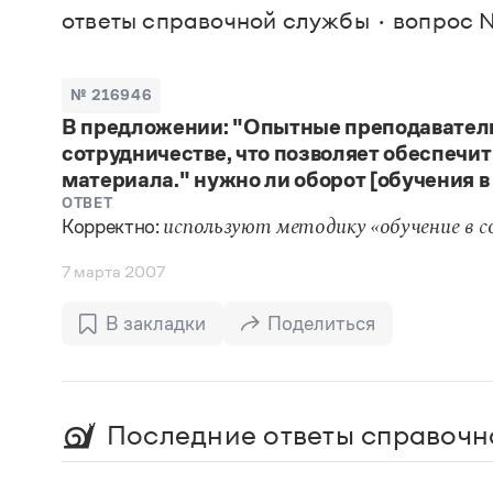
В. М
ответы справочной службы
вопрос №
Большой универсальный словарь русского языка
Спр
Сл
Русский орфографический словарь
Реда
Русское словесное ударение
Современный словарь иностранных слов
Вс
№ 216946
Все
Словарь антонимов
В предложении: "Опытные преподаватели
Словарь методических терминов
сотрудничестве, что позволяет обеспечи
Словарь русских имён
Словарь синонимов
материала." нужно ли оборот [обучения в
Словарь собственных имён
ОТВЕТ
Словарь трудностей русского языка
Корректно:
используют методику «обучение в с
Управление в русском языке
Словари русского языка как государственного
7 марта 2007
В закладки
Поделиться
Последние ответы справочн