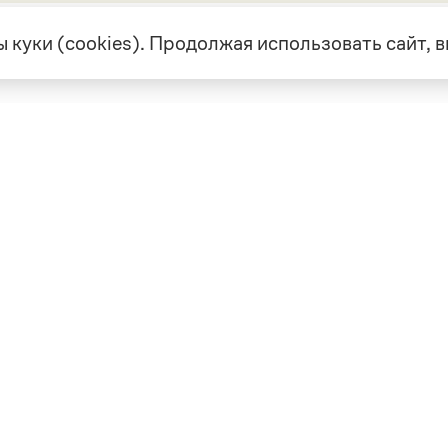
 куки (cookies). Продолжая использовать сайт,
екте
Грамота в соцсетях
але
VK
а
Telegram
ая связь
а и партнерство
ка конфиденциальности
вательское соглашение
0, выдано 10.02.2023
Дизайн — Мария Екимова /
Мотка