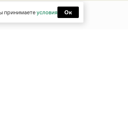
 вы принимаете
условия
Ок
Функционирует при финансовой
поддержке Министерства цифрового
развития, связи и массовых
коммуникаций Российской Федерации
Перейти на старую версию
Грамоты