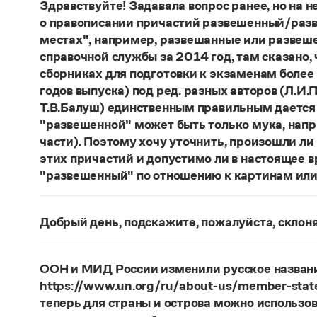
Здравствуйте! Задавала вопрос ранее, но на не
о правописании причастий развешенный/разв
местах", например, развешанные или развеше
справочной службы за 2014 год, там сказано,
сборниках для подготовки к экзаменам более
годов выпуска) под ред. разных авторов (Л.И.П
Т.В.Балуш) единственным правильным дается
"развешенной" может быть только мука, наприм
части). Поэтому хочу уточнить, произошли ли
этих причастий и допустимо ли в настоящее 
"развешенный" по отношению к картинам или
ответ
Наш
2014 года по-прежнему актуален. Ав
игнорируют рекомендации нормативных словаре
Добрый день, подскажите, пожалуйста, скло
развесить
(от него образована форма
развешен
Фамилия
Ребежа
склоняется (и мужская, и жен
(несколько, много предметов)». Ср.:
Я знаю, чт
географические карты.
И. С. Тургенев, Бретер.
Страница ответа
ООН и МИД России изменили русское названи
https://www.un.org/ru/about-us/member-state
Страница ответа
теперь для страны и острова можно использов