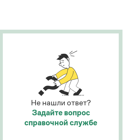
Рекомендуем
Учебник Грамоты
Правила русского языка: от азов до тонкостей
Интерактивные упражнения: от простого к
сложному
Скороговорки
Издательство
Словари
Научпоп
Не нашли ответ?
Учебники и справочники
Все книги
Задайте вопрос
справочной службе