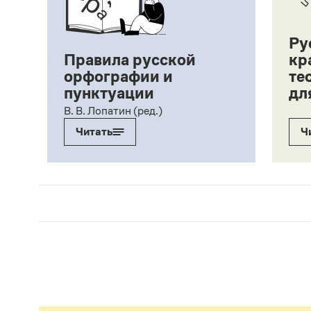
Ру
Правила русской
кр
орфографии и
те
пунктуации
дл
ий,
В. В. Лопатин (ред.)
Читать
Ч