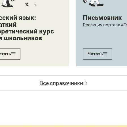
сский язык:
Письмовник
аткий
Редакция портала «Г
оретический курс
я школьников
итать
Читать
Все справочники