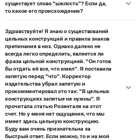
Управление в русском языке
Правила русской орфографии и пунктуации
существует слово "ыжлость"? Если да,
Словари русского языка как государственного
Словарь русских имён
(1956)
то какое его происхождение?
Словарь методических терминов
Нет, не существует и не существовало. Это
выдуманное слово.
Справочники
Здравствуйте! Я знаю о существований
Страница ответа
цельных конструкций и правила знаков
Правила русской орфографии и пунктуации
препинания в них. Однако далеко не
Русский язык. Краткий теоретический курс
всегда легко определить, является ли
для школьников
фраза цельной конструкцией. "Он готов
Письмовник
Справочник по пунктуации
бы отдать ей все, что имел". Я поставила
Словарь-справочник трудностей
запятую перед "что". Корректор
Справочник по фразеологии
издательства убрал запятую и
Азбучные истины
прокомментировал это так: "В цельных
Словарь-справочник непростые слова
конструкциях запятые не нужны". Я
Все справочники портала
прочитала статью Розенталя на этот
счет. Но у меня нет ощущения, что мы
имеет здесь цельную конструкцию.
Журнал
Буду вам очень признательна за
быстрый ответ. Если можно, то и на мой
Новости и события