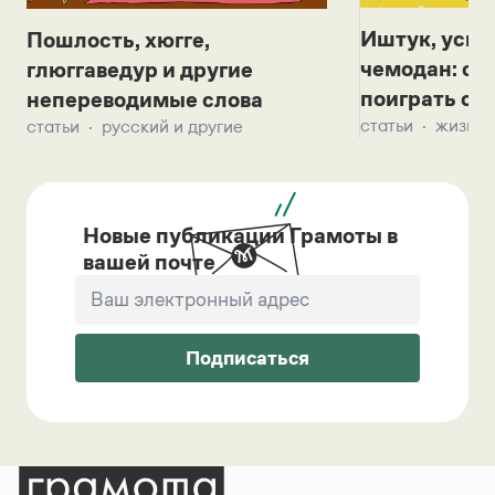
Иштук, уськ
Пошлость, хюгге,
чемодан: се
глюггаведур и другие
поиграть с д
непереводимые слова
статьи
жизнь 
статьи
русский и другие
Новые публикации Грамоты в
вашей почте
Подписаться