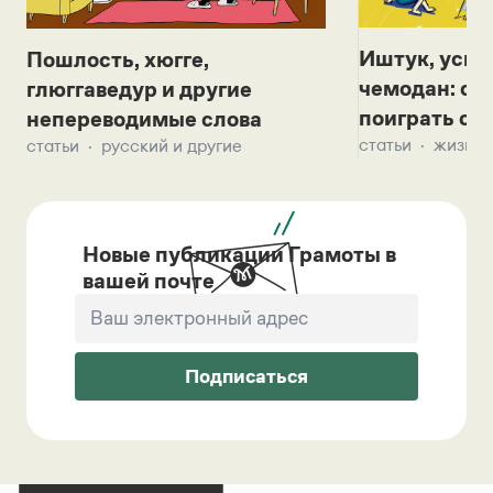
Иштук, уськ
Пошлость, хюгге,
чемодан: се
глюггаведур и другие
поиграть с д
непереводимые слова
статьи
жизнь 
статьи
русский и другие
Новые публикации Грамоты в
вашей почте
Подписаться