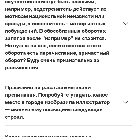
соучастников могут быть разными,
Управление в русском языке
Правила русской орфографии и пунктуации
Словари русского языка как государственного
например, подстрекатель действует по
Словарь русских имён
(1956)
мотивам национальной ненависти или
Словарь методических терминов
вражды, а исполнитель – из корыстных
Справочники
побуждений. В обособленных оборотах
запятая после "например" не ставится.
Правила русской орфографии и пунктуации
Но нужна ли она, если в составе этого
Русский язык. Краткий теоретический курс
оборота есть перечисление, причастный
для школьников
оборот? Буду очень признательна за
Письмовник
Справочник по пунктуации
разъяснения.
Словарь-справочник трудностей
«Правил русской орфографии и пунктуации»
В § 94
Справочник по фразеологии
под ред. В. В. Лопатина говорится, что вводные
Азбучные истины
Правильно ли расставлены знаки
слова и сочетания слов, стоящие на границе
Словарь-справочник непростые слова
препинания. Попробуйте угадать, какое
Все справочники портала
частей сложного предложения и относящиеся к
место в городе изобразила иллюстратор
следующему за ними предложению,
— именно ему посвящены следующие
не отделяются от него запятой:
Послышался
строки.
резкий стук, должно быть сорвалась ставня
(Ч.).
Журнал
Нужно закрыть запятой придаточную часть:
По этому правилу запятая после
например
Попробуйте угадать, какое место в городе
Новости и события
не нужна:
Мотивы совершения преступления у
Какие знаки препинания нужны в