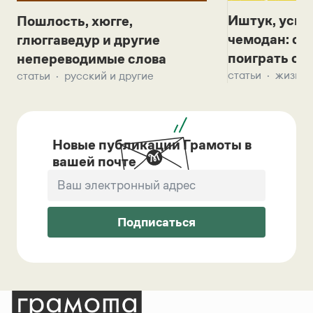
Иштук, уськ
Пошлость, хюгге,
чемодан: се
глюггаведур и другие
поиграть с д
непереводимые слова
статьи
жизнь 
статьи
русский и другие
Новые публикации Грамоты в
вашей почте
Подписаться