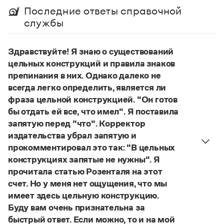
Управление в русском языке
Правила русской орфографии и пунктуации
Словари русского языка как государственного
Последние ответы справочной
Словарь русских имён
(1956)
службы
Словарь методических терминов
Справочники
Здравствуйте! Я знаю о существований
цельных конструкций и правила знаков
Правила русской орфографии и пунктуации
препинания в них. Однако далеко не
Русский язык. Краткий теоретический курс
всегда легко определить, является ли
для школьников
Письмовник
фраза цельной конструкцией. "Он готов
Справочник по пунктуации
бы отдать ей все, что имел". Я поставила
Словарь-справочник трудностей
запятую перед "что". Корректор
Справочник по фразеологии
издательства убрал запятую и
Азбучные истины
прокомментировал это так: "В цельных
Словарь-справочник непростые слова
Все справочники портала
конструкциях запятые не нужны". Я
прочитала статью Розенталя на этот
счет. Но у меня нет ощущения, что мы
имеет здесь цельную конструкцию.
Журнал
Буду вам очень признательна за
быстрый ответ. Если можно, то и на мой
Новости и события