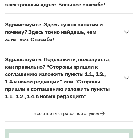
Статьи
электронный адрес. Большое спасибо!
Монологи
Действительно, в данном случае не приходится
Интервью
говорить о цельном по смыслу выражении
Лекции и подкасты
Здравствуйте. Здесь нужна запятая и
(термин из справочника по пунктуации
Рекомендуем
почему? Здесь точно найдешь, чем
Д. Э. Розенталя). Предложение
Он готов был
заняться. Спасибо!
отдать ей всё, что имел
— сложноподчиненное
Запятая нужна, она отделяет части
местоименно-соотносительное предложение с
Учебник Грамоты
сложноподчиненного предложения (придаточная
соотносительным словом
всё
.
Здравствуйте. Подскажите, пожалуйста,
часть представляет собой инфинитивное
Правила русского языка: от азов до тонкостей
Страница ответа
как правильно? "Стороны пришли к
предложение).
Интерактивные упражнения: от простого к сложному
соглашению изложить пункты 1.1., 1.2.,
Скороговорки
Страница ответа
1.4 в новой редакции" или "Стороны
пришли к соглашению изложить пункты
1.1., 1.2., 1.4 в новых редакциях"
Издательство
Если у каждого пункта предполагается только
одна новая редакция, а не несколько, корректно
Все ответы справочной службы
Словари
использовать единственное число:
Стороны
Научпоп
пришли к соглашению изложить пункты 1.1, 1.2,
Учебники и справочники
Все книги
1.4 в новой редакции
.