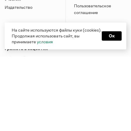
Пользовательское
Издательство
соглашение
На сайте используются файлы куки (cookies).
Продолжая использовать сайт, вы
Ок
принимаете
условия
Грамота в соцсетях
Функционирует при финансовой поддержке Министерства
цифрового развития, связи и массовых коммуникаций
Российской Федерации
Перейти на старую версию
Грамоты
© Грамота.ru, 2000 – 2026
Свидетельство о регистрации СМИ: ЭЛ № ФС 77 - 84700,