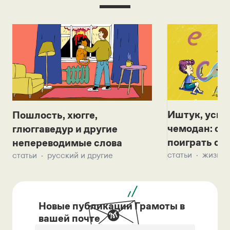
Иштук, уськ
Пошлость, хюгге,
чемодан: се
глюггаведур и другие
поиграть с д
непереводимые слова
статьи
жизнь 
статьи
русский и другие
Новые публикации Грамоты в
вашей почте