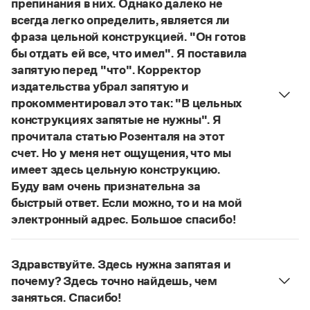
препинания в них. Однако далеко не
Управление в русском языке
Правила русской орфографии и пунктуации
Словари русского языка как государственного
всегда легко определить, является ли
Словарь русских имён
(1956)
фраза цельной конструкцией. "Он готов
Словарь методических терминов
бы отдать ей все, что имел". Я поставила
Справочники
запятую перед "что". Корректор
издательства убрал запятую и
Правила русской орфографии и пунктуации
прокомментировал это так: "В цельных
Русский язык. Краткий теоретический курс
конструкциях запятые не нужны". Я
для школьников
прочитала статью Розенталя на этот
Письмовник
Справочник по пунктуации
счет. Но у меня нет ощущения, что мы
Словарь-справочник трудностей
имеет здесь цельную конструкцию.
Справочник по фразеологии
Буду вам очень признательна за
Азбучные истины
быстрый ответ. Если можно, то и на мой
Словарь-справочник непростые слова
электронный адрес. Большое спасибо!
Все справочники портала
Действительно, в данном случае не приходится
говорить о цельном по смыслу выражении
Здравствуйте. Здесь нужна запятая и
(термин из справочника по пунктуации
Журнал
почему? Здесь точно найдешь, чем
Д. Э. Розенталя).
Он готов был отдать ей всё,
заняться. Спасибо!
что имел
— сложноподчиненное местоименно-
Новости и события