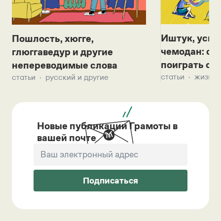
Иштук, уськ
Пошлость, хюгге,
чемодан: се
глюггаведур и другие
поиграть с д
непереводимые слова
статьи
жизнь 
статьи
русский и другие
Новые публикации Грамоты в
вашей почте
Подписаться