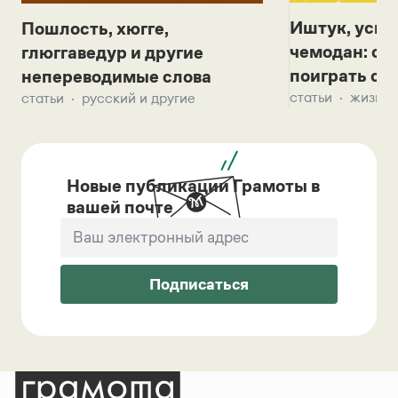
Иштук, уськ
Пошлость, хюгге,
чемодан: се
глюггаведур и другие
поиграть с д
непереводимые слова
статьи
жизнь 
статьи
русский и другие
Новые публикации Грамоты в
вашей почте
Подписаться