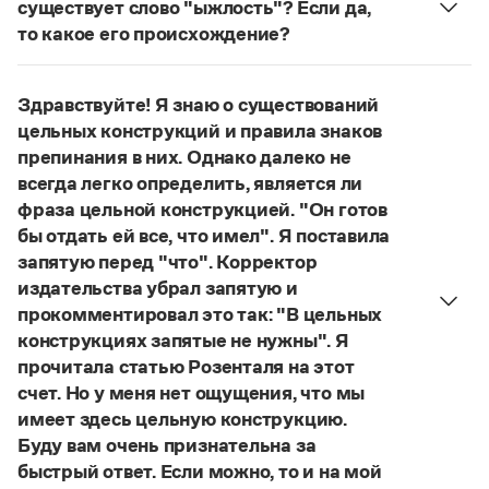
Управление в русском языке
Правила русской орфографии и пунктуации
существует слово "ыжлость"? Если да,
Словари русского языка как государственного
Словарь русских имён
(1956)
то какое его происхождение?
Словарь методических терминов
Нет, не существует и не существовало. Это
выдуманное слово.
Справочники
Здравствуйте! Я знаю о существований
Страница ответа
цельных конструкций и правила знаков
Правила русской орфографии и пунктуации
препинания в них. Однако далеко не
Русский язык. Краткий теоретический курс
всегда легко определить, является ли
для школьников
фраза цельной конструкцией. "Он готов
Письмовник
бы отдать ей все, что имел". Я поставила
Справочник по пунктуации
Словарь-справочник трудностей
запятую перед "что". Корректор
Справочник по фразеологии
издательства убрал запятую и
Азбучные истины
прокомментировал это так: "В цельных
Словарь-справочник непростые слова
конструкциях запятые не нужны". Я
Все справочники портала
прочитала статью Розенталя на этот
счет. Но у меня нет ощущения, что мы
имеет здесь цельную конструкцию.
Журнал
Буду вам очень признательна за
быстрый ответ. Если можно, то и на мой
Новости и события