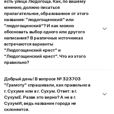
есть улица Людогоща. Как, по вашему
Управление в русском языке
Правила русской орфографии и пунктуации
Словари русского языка как государственного
мнению, должно писаться
Словарь русских имён
(1956)
прилагательное, образованное от этого
Словарь методических терминов
названия: "людогощенский" или
Справочники
"людогощинский"? И как можно
обосновать выбор одного или другого
Правила русской орфографии и пунктуации
написания? В различных источниках
Русский язык. Краткий теоретический курс
встречаются варианты
для школьников
"Людогощенский крест" и
Письмовник
Справочник по пунктуации
"Людогощинский крест". Что из этого
Словарь-справочник трудностей
правильно?
Справочник по фразеологии
Есть орфографическое правило:
Азбучные истины
в прилагательных, образованных от
Словарь-справочник непростые слова
Добрый день! В вопросе № 323703
географических названий на -
а
(-
я
), пишется
Все справочники портала
"Грамоту" спрашивали, как правильно в
суффикс -
инск
-. Правильно:
Людогоща
—
г. Сухуме или в г. Сухум. Ответ: в г.
людогощинский
. Ср.:
Балашиха
—
балашихинский
,
СухумЕ. Разве это верно? А не в г.
Ельня
—
ельнинский
,
Истра
—
истринский
,
Журнал
СухумИ, ведь название города не
Находка
—
находкинский
,
Охта
—
охтинский
,
склоняется.
Новости и события
Ялта
—
ялтинский
.