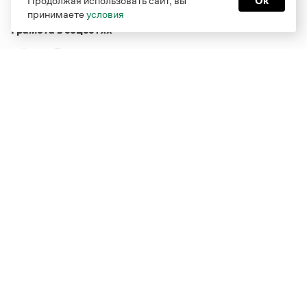
Продолжая использовать сайт, вы
Ок
принимаете
условия
Грамота в соцсетях
Функционирует при финансовой поддержке Министерства
цифрового развития, связи и массовых коммуникаций
Российской Федерации
Перейти на старую версию
Грамоты
© Грамота.ru, 2000 – 2026
Свидетельство о регистрации СМИ: ЭЛ № ФС 77 - 84700,
выдано 10.02.2023
Дизайн — Мария Екимова /
Мотка
Реклама