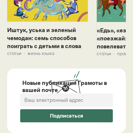
Иштук, уська и зеленый
«Едь», «езж
чемодан: семь способов
«поезжай»? 
поиграть с детьми в слова
повелевать 
статьи
жизнь языка
статьи
правил
Новые публикации Грамоты в
вашей почте
Подписаться