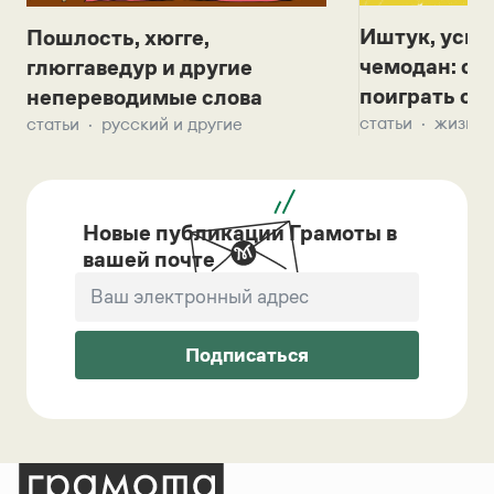
Иштук, уськ
Пошлость, хюгге,
чемодан: се
глюггаведур и другие
поиграть с д
непереводимые слова
статьи
жизнь 
статьи
русский и другие
Новые публикации Грамоты в
вашей почте
Подписаться