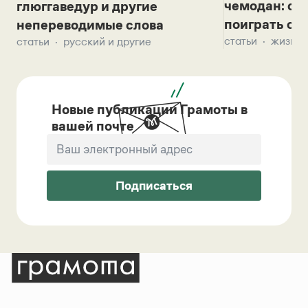
чемодан: се
глюггаведур и другие
поиграть с д
непереводимые слова
статьи
жизнь 
статьи
русский и другие
Новые публикации Грамоты в
вашей почте
Подписаться