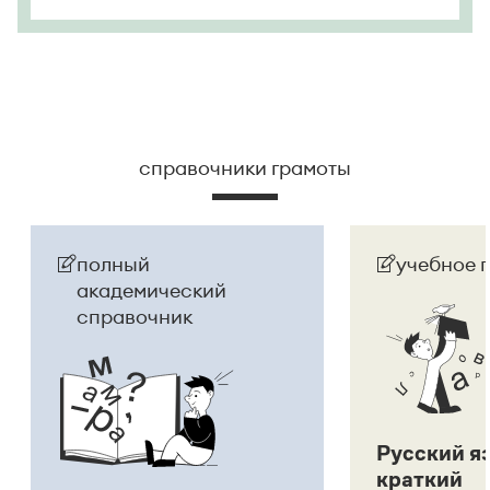
справочники грамоты
полный
учебное 
академический
справочник
Русский я
краткий