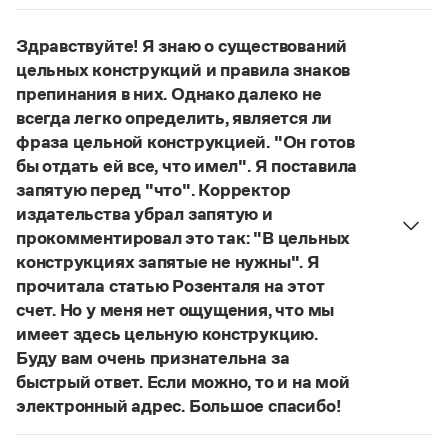
Управление в русском языке
Правила русской орфографии и пунктуации
Нет, не существует и не существовало. Это
Словари русского языка как государственного
Словарь русских имён
(1956)
выдуманное слово.
Здравствуйте! Я знаю о существований
Словарь методических терминов
Страница ответа
цельных конструкций и правила знаков
препинания в них. Однако далеко не
Справочники
всегда легко определить, является ли
Правила русской орфографии и пунктуации
фраза цельной конструкцией. "Он готов
Русский язык. Краткий теоретический курс
бы отдать ей все, что имел". Я поставила
для школьников
запятую перед "что". Корректор
Письмовник
издательства убрал запятую и
Справочник по пунктуации
прокомментировал это так: "В цельных
Словарь-справочник трудностей
Справочник по фразеологии
конструкциях запятые не нужны". Я
Азбучные истины
прочитала статью Розенталя на этот
Словарь-справочник непростые слова
счет. Но у меня нет ощущения, что мы
Все справочники портала
имеет здесь цельную конструкцию.
Буду вам очень признательна за
быстрый ответ. Если можно, то и на мой
Журнал
электронный адрес. Большое спасибо!
Действительно, в данном случае не приходится
Новости и события