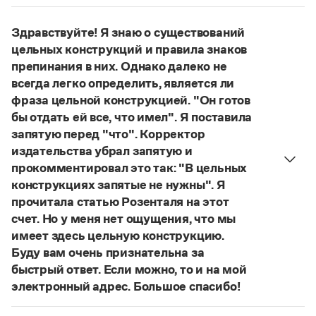
Управление в русском языке
Правила русской орфографии и пунктуации
Нет, не существует и не существовало. Это
Словари русского языка как государственного
Словарь русских имён
(1956)
выдуманное слово.
Здравствуйте! Я знаю о существований
Словарь методических терминов
Страница ответа
цельных конструкций и правила знаков
препинания в них. Однако далеко не
Справочники
всегда легко определить, является ли
Правила русской орфографии и пунктуации
фраза цельной конструкцией. "Он готов
Русский язык. Краткий теоретический курс
бы отдать ей все, что имел". Я поставила
для школьников
запятую перед "что". Корректор
Письмовник
издательства убрал запятую и
Справочник по пунктуации
прокомментировал это так: "В цельных
Словарь-справочник трудностей
Справочник по фразеологии
конструкциях запятые не нужны". Я
Азбучные истины
прочитала статью Розенталя на этот
Словарь-справочник непростые слова
счет. Но у меня нет ощущения, что мы
Все справочники портала
имеет здесь цельную конструкцию.
Буду вам очень признательна за
быстрый ответ. Если можно, то и на мой
Журнал
электронный адрес. Большое спасибо!
Действительно, в данном случае не приходится
Новости и события