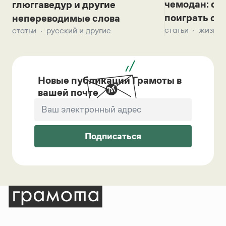
чемодан: се
глюггаведур и другие
поиграть с д
непереводимые слова
статьи
жизнь 
статьи
русский и другие
Новые публикации Грамоты в
вашей почте
Подписаться