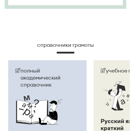
справочники грамоты
полный
учебное 
академический
справочник
Русский я
краткий