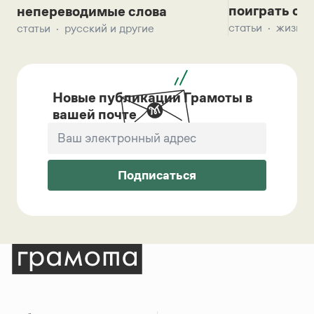
поиграть с д
непереводимые слова
статьи
жизнь 
статьи
русский и другие
Новые публикации Грамоты в
вашей почте
Подписаться