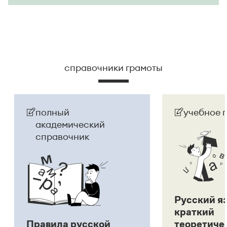
справочники грамоты
полный
учебное 
академический
справочник
Русский я
краткий
Правила русской
теоретиче