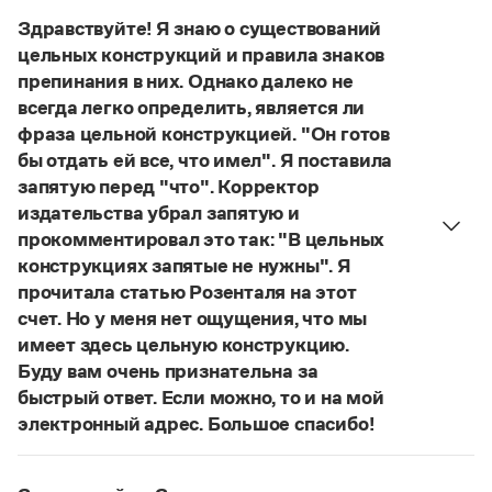
Управление в русском языке
Правила русской орфографии и пунктуации
выдуманное слово.
Словари русского языка как государственного
Здравствуйте! Я знаю о существований
Словарь русских имён
(1956)
Страница ответа
цельных конструкций и правила знаков
Словарь методических терминов
препинания в них. Однако далеко не
Справочники
всегда легко определить, является ли
фраза цельной конструкцией. "Он готов
Правила русской орфографии и пунктуации
бы отдать ей все, что имел". Я поставила
Русский язык. Краткий теоретический курс
запятую перед "что". Корректор
для школьников
издательства убрал запятую и
Письмовник
прокомментировал это так: "В цельных
Справочник по пунктуации
Словарь-справочник трудностей
конструкциях запятые не нужны". Я
Справочник по фразеологии
прочитала статью Розенталя на этот
Азбучные истины
счет. Но у меня нет ощущения, что мы
Словарь-справочник непростые слова
имеет здесь цельную конструкцию.
Все справочники портала
Буду вам очень признательна за
быстрый ответ. Если можно, то и на мой
электронный адрес. Большое спасибо!
Журнал
Действительно, в данном случае не приходится
говорить о цельном по смыслу выражении
Новости и события