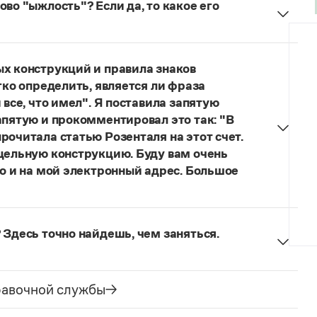
во "ыжлость"? Если да, то какое его
думанное слово.
ых конструкций и правила знаков
гко определить, является ли фраза
 все, что имел". Я поставила запятую
апятую и прокомментировал это так: "В
рочитала статью Розенталя на этот счет.
 цельную конструкцию. Буду вам очень
то и на мой электронный адрес. Большое
я говорить о цельном по смыслу выражении
зенталя).
Он готов был отдать ей всё, что имел
 Здесь точно найдешь, чем заняться.
ельное предложение с соотносительным словом
чиненного предложения (придаточная часть
е).
равочной службы