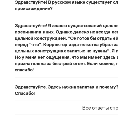
Здравствуйте! В русском языке существует сло
происхождение?
Нет, не существует и не существовало. Это вы
Страница ответа
Здравствуйте! Я знаю о существований цельн
препинания в них. Однако далеко не всегда ле
цельной конструкцией. "Он готов бы отдать ей
перед "что". Корректор издательства убрал з
цельных конструкциях запятые не нужны". Я п
Но у меня нет ощущения, что мы имеет здесь
признательна за быстрый ответ. Если можно, 
спасибо!
Действительно, в данном случае не приходитс
(термин из справочника по пунктуации Д. Э. Ро
Здравствуйте. Здесь нужна запятая и почему?
— сложноподчиненное местоименно-соотносит
Спасибо!
всё
.
Запятая нужна, она отделяет части сложнопод
Страница ответа
представляет собой инфинитивное предложени
Все ответы сп
Страница ответа