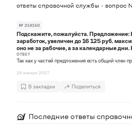
В. М
ответы справочной службы
вопрос №
Большой универсальный словарь русского языка
Спр
Сл
Русский орфографический словарь
Реда
Русское словесное ударение
Современный словарь иностранных слов
Вс
№ 214150
Все
Словарь антонимов
Подскажите, пожалуйста. Предложение: 
Словарь методических терминов
заработок, увеличен до 16 125 руб. макс
Словарь русских имён
Словарь синонимов
оно не за рабочие, а за календарные дни.
Словарь собственных имён
ОТВЕТ
Словарь трудностей русского языка
Так как у частей предложения есть общий член п
Управление в русском языке
Словари русского языка как государственного
24 января 2007
В закладки
Поделиться
Последние ответы справочн