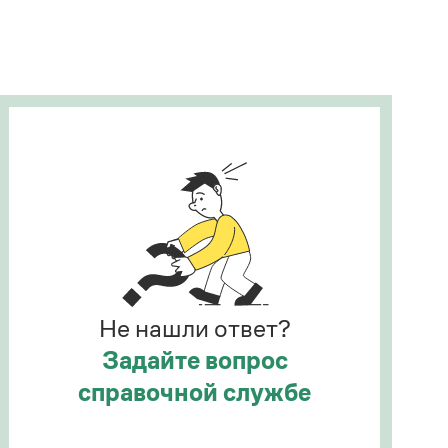
Рекомендуем
Учебник Грамоты
Правила русского языка: от азов до тонкостей
Интерактивные упражнения: от простого к
сложному
Скороговорки
Издательство
Словари
Научпоп
Не нашли ответ?
Учебники и справочники
Все книги
Задайте вопрос
справочной службе