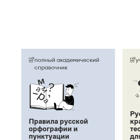
полный академический
у
справочник
Ру
Правила русской
кр
орфографии и
те
пунктуации
дл
ий,