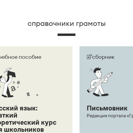
справочники грамоты
чебное пособие
сборник
сский язык:
Письмовник
аткий
Редакция портала «Г
оретический курс
я школьников