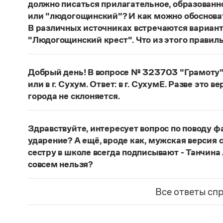
должно писаться прилагательное, образованн
или "людогощинский"? И как можно обосноват
В различных источниках встречаются вариан
"Людогощинский крест". Что из этого правил
Есть орфографическое правило: в прилагатель
-
а
(-
я
), пишется суффикс -
инск
-. Правильно:
Лю
Добрый день! В вопросе № 323703 "Грамоту" 
балашихинский
,
Ельня
—
ельнинский
,
Истра
или в г. Сухум. Ответ: в г. СухумЕ. Разве это в
охтинский
,
Ялта
—
ялтинский
.
города не склоняется.
Страница ответа
Если название используется в форме
Сухум
, о
в г. Сухуме
. Если название используется в фор
Здравствуйте, интересует вопрос по поводу ф
названия выходит далеко за рамки лингвисти
ударение? А ещё, вроде как, мужская версия с
средством выражения тех или иных политическ
сестру в школе всегда подписывают - Танчина
языка фиксируют оба варианта.
совсем нельзя?
Страница ответа
Место ударения в фамилии определяет ее носи
спрашивать у него. Или справиться в энциклоп
Все ответы сп
представлены.
Мужская фамилия
Танчин
склоняется, женская