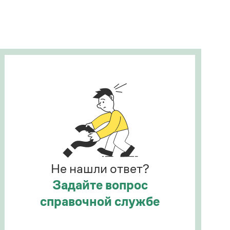
Рекомендуем
Учебник Грамоты
Правила русского языка: от азов до тонкостей
Интерактивные упражнения: от простого к
сложному
Скороговорки
Издательство
Словари
Научпоп
Не нашли ответ?
Учебники и справочники
Все книги
Задайте вопрос
справочной службе