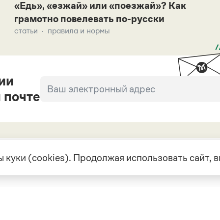
«Едь», «езжай» или «поезжай»? Как
грамотно повелевать по-русски
статьи
правила и нормы
ии
 почте
 куки (cookies). Продолжая использовать сайт,
екте
Грамота в соцсетях
але