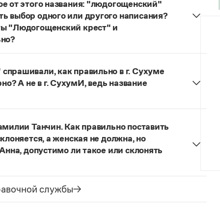
ое от этого названия: "людогощенский"
ь выбор одного или другого написания?
ты "Людогощенский крест" и
ьно?
ных, образованных от географических названий на
догоща
—
людогощинский
. Ср.:
Балашиха
—
спрашивали, как правильно в г. Сухуме
—
истринский
,
Находка
—
находкинский
,
Охта
—
ерно? А не в г. СухумИ, ведь название
но склоняется:
в Сухуме, в городе Сухуме,
ме
Сухуми
, оно не склоняется. Вопрос о форме
амилии Танчин. Как правильно поставить
ки (выбор той или иной формы может быть
клоняется, а женская не должна, но
их взглядов), но нормативные словари русского
 Анна, допустимо ли такое или склонять
тель, поэтому о правильном ударении нужно
едии, если сведения о носителе фамилии в ней
равочной службы
 — нет (если имеет в именительном падеже форму