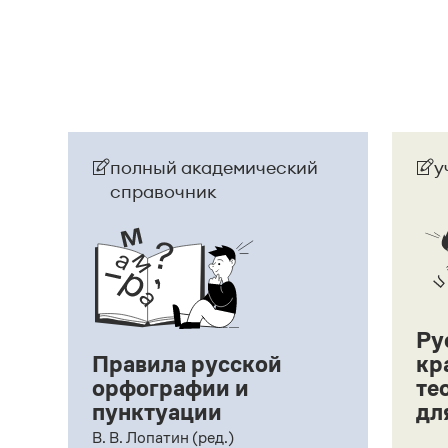
Танчин
). Если у Вашей сестры в паспорте / св
нужно писать:
Анна Танчин, тетрадь Анны Та
фамилия в документе в именительном падеже
Танчина, тетрадь Анны Танчиной, выдать дип
Страница ответа
полный академический
у
справочник
Ру
Правила русской
кр
орфографии и
те
пунктуации
дл
ий,
В. В. Лопатин (ред.)