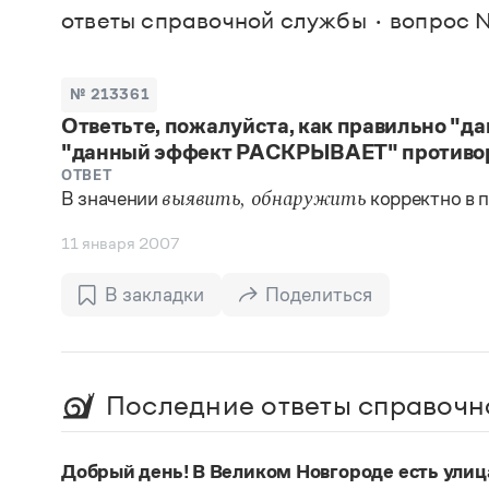
В. М
ответы справочной службы
вопрос №
Большой универсальный словарь русского языка
Спр
Сл
Русский орфографический словарь
Реда
Русское словесное ударение
Современный словарь иностранных слов
Вс
№ 213361
Все
Словарь антонимов
Ответьте, пожалуйста, как правильно "
Словарь методических терминов
"данный эффект РАСКРЫВАЕТ" противор
Словарь русских имён
Словарь синонимов
ОТВЕТ
Словарь собственных имён
В значении
корректно в 
выявить, обнаружить
Словарь трудностей русского языка
Управление в русском языке
11 января 2007
Словари русского языка как государственного
В закладки
Поделиться
Последние ответы справочн
Добрый день! В Великом Новгороде есть улиц