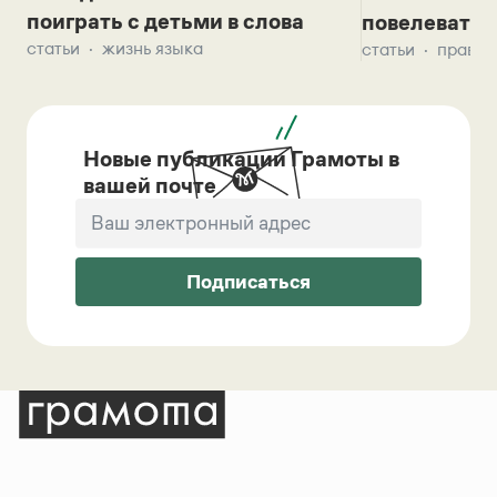
поиграть с детьми в слова
повелевать 
статьи
жизнь языка
статьи
правил
Новые публикации Грамоты в
вашей почте
Подписаться