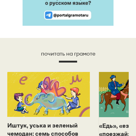
почитать на грамоте
Иштук, уська и зеленый
«Едь», «езж
чемодан: семь способов
«поезжай»? 