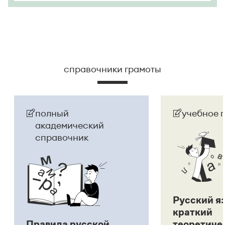
справочники грамоты
полный
учебное 
академический
справочник
Русский я
краткий
Правила русской
теоретиче