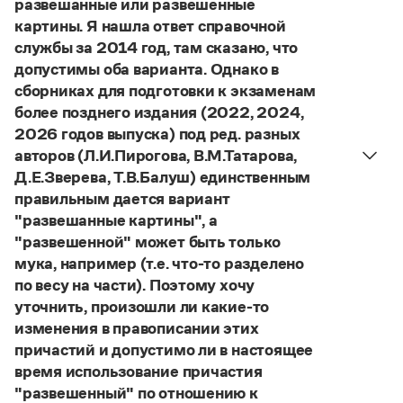
развешанные или развешенные
Управление в русском языке
Правила русской орфографии и пунктуации
Словари русского языка как государственного
картины. Я нашла ответ справочной
Словарь русских имён
(1956)
службы за 2014 год, там сказано, что
Словарь методических терминов
допустимы оба варианта. Однако в
Справочники
сборниках для подготовки к экзаменам
более позднего издания (2022, 2024,
Правила русской орфографии и пунктуации
2026 годов выпуска) под ред. разных
Русский язык. Краткий теоретический курс
авторов (Л.И.Пирогова, В.М.Татарова,
для школьников
Д.Е.Зверева, Т.В.Балуш) единственным
Письмовник
Справочник по пунктуации
правильным дается вариант
Словарь-справочник трудностей
"развешанные картины", а
Справочник по фразеологии
"развешенной" может быть только
Азбучные истины
мука, например (т.е. что-то разделено
Словарь-справочник непростые слова
по весу на части). Поэтому хочу
Все справочники портала
уточнить, произошли ли какие-то
изменения в правописании этих
причастий и допустимо ли в настоящее
Журнал
время использование причастия
"развешенный" по отношению к
Новости и события