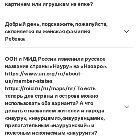
Статьи
картинам или игрушкам на елке?
Монологи
ответ
Наш
2014 года по-прежнему актуален.
Интервью
Авторы пособий, о которых Вы говорите, почему-
Лекции и подкасты
Добрый день, подскажите, пожалуйста,
то игнорируют рекомендации нормативных
Рекомендуем
склоняется ли женская фамилия
словарей русского языка, в которых указан глагол
Ребежа
развесить
(от него образована форма
Фамилия
Ребежа
склоняется (и мужская,
развешенный
) со значением «повесить в разных
Учебник Грамоты
и женская).
местах (несколько, много предметов)». Ср.:
ООН и МИД России изменили русское
Страница ответа
Я знаю, что на стенах своей квартиры вы
Правила русского языка: от азов до тонкостей
название страны «Науру» на «Наоэро».
Интерактивные упражнения: от простого к сложному
развесили разные географические карты
https://www.un.org/ru/about-
Скороговорки
(И. С. Тургенев. Бретер). И эти карты, безусловно,
us/member-states
развешены.
https://mid.ru/ru/maps/nr/ То есть
теперь для страны и острова можно
Страница ответа
Издательство
использовать оба варианта? А что
делать с названием жителей и народа
Словари
«науру», «наурцами»,«науруанцами»,
Научпоп
прилагательным «науруанский» и
Учебники и справочники
полезным ископаемым «науруит»?
Все книги