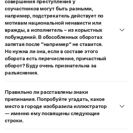
совершения преступления у
Управление в русском языке
Правила русской орфографии и пунктуации
Словари русского языка как государственного
соучастников могут быть разными,
Словарь русских имён
(1956)
например, подстрекатель действует по
Словарь методических терминов
мотивам национальной ненависти или
Справочники
вражды, а исполнитель – из корыстных
побуждений. В обособленных оборотах
Правила русской орфографии и пунктуации
запятая после "например" не ставится.
Русский язык. Краткий теоретический курс
Но нужна ли она, если в составе этого
для школьников
оборота есть перечисление, причастный
Письмовник
Справочник по пунктуации
оборот? Буду очень признательна за
Словарь-справочник трудностей
разъяснения.
Справочник по фразеологии
«Правил русской орфографии и пунктуации»
В § 94
Азбучные истины
под ред. В. В. Лопатина говорится, что вводные
Словарь-справочник непростые слова
Правильно ли расставлены знаки
Все справочники портала
слова и сочетания слов, стоящие на границе
препинания. Попробуйте угадать, какое
частей сложного предложения и относящиеся к
место в городе изобразила иллюстратор
следующему за ними предложению,
— именно ему посвящены следующие
не отделяются от него запятой:
Послышался
Журнал
строки.
резкий стук, должно быть сорвалась ставня
(Ч.).
Нужно закрыть запятой придаточную часть:
Новости и события
По этому правилу запятая после
например