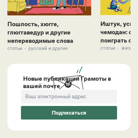
Иштук, уськ
Пошлость, хюгге,
чемодан: се
глюггаведур и другие
поиграть с д
непереводимые слова
статьи
жизнь 
статьи
русский и другие
Новые публикации Грамоты в
вашей почте
Подписаться