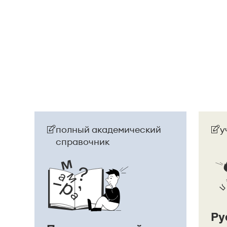
и т. п. (см.: Меликян В. Ю. Синтаксический фра
разные единицы, между которыми ставится зн
Страница ответа
полный академический
у
справочник
Ру