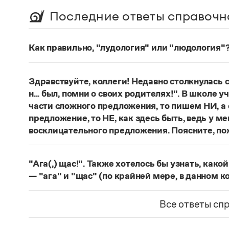
Последние ответы справочн
Как правильно, "лудология" или "людология"
В научных текстах неологизм, используемый д
понятий, представлен в двух вариантах:
лудоло
Здравствуйте, коллеги! Недавно столкнулась
О «правильном» варианте слова можно говори
н... был, помни о своих родителях!". В школе 
словарях русского языка. Пока же такой слов
части сложного предложения, то пишем НИ, а 
Страница ответа
предложение, то НЕ, как здесь быть, ведь у м
восклицательного предложения. Поясните, по
Правильно:
Где бы ты ни был, помни о своих р
восклицательных предложениях:
Где ты тольк
"Ага(,) щас!". Также хотелось бы узнать, како
Страница ответа
— "ага" и "щас" (по крайней мере, в данном к
частица
Ага
—
, которая в данном случае испо
говорящего поверить в достоверность какого-
Все ответы сп
фразеологизм (коммуникема, нечленимое пред
отрицания, несогласия, отказа сделать что-ли