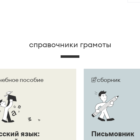
зеологический словарь. М., 2013. С. 273). Это
ак препинания:
Ага, щас!
;
Ага! Щас!
справочники грамоты
чебное пособие
сборник
сский язык:
Письмовник