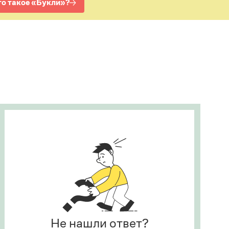
Рекомендуем
Учебник Грамоты
Правила русского языка: от азов до тонкостей
Интерактивные упражнения: от простого к
сложному
Скороговорки
Издательство
Словари
Научпоп
Учебники и справочники
Все книги
Не нашли ответ?