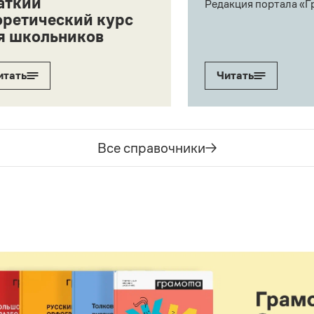
аткий
Редакция портала «Г
оретический курс
я школьников
итать
Читать
Все справочники