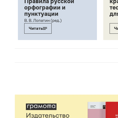
Правила русской
кр
орфографии и
те
пунктуации
дл
ий,
В. В. Лопатин (ред.)
Читать
Ч