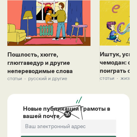
Иштук, уськ
Пошлость, хюгге,
чемодан: се
глюггаведур и другие
поиграть с д
непереводимые слова
статьи
жизнь 
статьи
русский и другие
Новые публикации Грамоты в
вашей почте