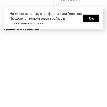
На сайте используются файлы куки (cookies).
Продолжая использовать сайт, вы
Ок
принимаете
условия
Грамота в соцсетях
Функционирует при финансовой поддержке Министерства
цифрового развития, связи и массовых коммуникаций
Российской Федерации
Перейти на старую версию
Грамоты
© Грамота.ru, 2000 – 2026
Свидетельство о регистрации СМИ: ЭЛ № ФС 77 - 84700,
выдано 10.02.2023
Дизайн — Мария Екимова /
Мотка