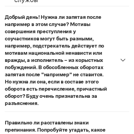
Управление в русском языке
Правила русской орфографии и пунктуации
Словари русского языка как государственного
Словарь русских имён
(1956)
Словарь методических терминов
Добрый день! Нужна ли запятая после
например в этом случае? Мотивы
Справочники
совершения преступления у
соучастников могут быть разными,
Правила русской орфографии и пунктуации
например, подстрекатель действует по
Русский язык. Краткий теоретический курс
мотивам национальной ненависти или
для школьников
Письмовник
вражды, а исполнитель – из корыстных
Справочник по пунктуации
побуждений. В обособленных оборотах
Словарь-справочник трудностей
запятая после "например" не ставится.
Справочник по фразеологии
Но нужна ли она, если в составе этого
Азбучные истины
оборота есть перечисление, причастный
Словарь-справочник непростые слова
Все справочники портала
оборот? Буду очень признательна за
разъяснения.
«Правил русской орфографии и пунктуации»
В § 94
под ред. В. В. Лопатина говорится, что вводные
Журнал
Правильно ли расставлены знаки
слова и сочетания слов, стоящие на границе
препинания. Попробуйте угадать, какое
Новости и события
частей сложного предложения и относящиеся к