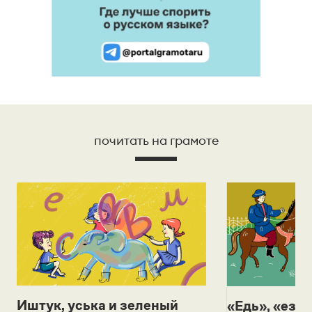
почитать на грамоте
Иштук, уська и зеленый
«Едь», «езж