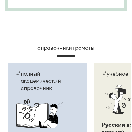
справочники грамоты
полный
учебное 
академический
справочник
Русский я
краткий