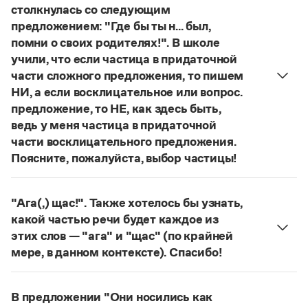
Управление в русском языке
Правила русской орфографии и пунктуации
столкнулась со следующим
Словари русского языка как государственного
Словарь русских имён
(1956)
предложением: "Где бы ты н... был,
Словарь методических терминов
помни о своих родителях!". В школе
учили, что если частица в придаточной
Справочники
части сложного предложения, то пишем
НИ, а если восклицательное или вопрос.
Правила русской орфографии и пунктуации
предложение, то НЕ, как здесь быть,
Русский язык. Краткий теоретический курс
для школьников
ведь у меня частица в придаточной
Письмовник
части восклицательного предложения.
Справочник по пунктуации
Поясните, пожалуйста, выбор частицы!
Словарь-справочник трудностей
Правильно:
Где бы ты ни был, помни о своих
Справочник по фразеологии
Азбучные истины
родителях!
Частица
не
пишется в независимых
"Ага(,) щас!". Также хотелось бы узнать,
Словарь-справочник непростые слова
восклицательных предложениях:
Где ты только
Все справочники портала
какой частью речи будет каждое из
не был!
этих слов — "ага" и "щас" (по крайней
Страница ответа
мере, в данном контексте). Спасибо!
частица
Ага
—
, которая в данном случае
Журнал
используется для эмоционального усиления
В предложении "Они носились как
Новости и события
отказа говорящего поверить в достоверность