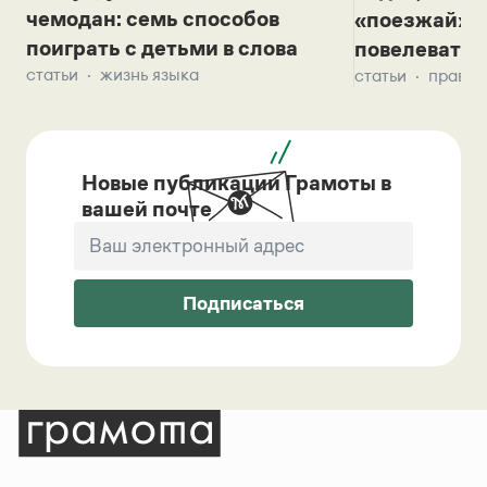
чемодан: семь способов
«поезжай»? 
поиграть с детьми в слова
повелевать 
статьи
жизнь языка
статьи
правил
Новые публикации Грамоты в
вашей почте
Подписаться