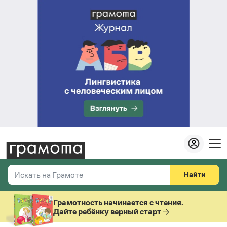
Найти
Искать на Грамоте
Везде
Справочная служба