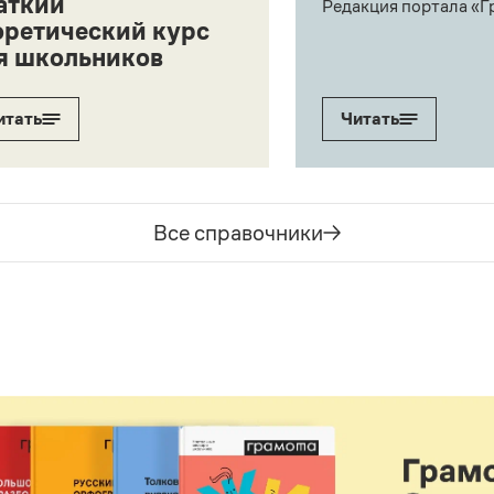
аткий
Редакция портала «Г
оретический курс
я школьников
итать
Читать
Все справочники