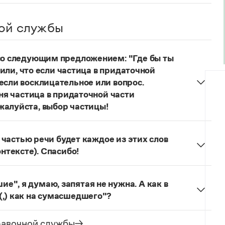
ой службы
 со следующим предложением: "Где бы ты
учили, что если частица в придаточной
если восклицательное или вопрос.
еня частица в придаточной части
жалуйста, выбор частицы!
одителях!
Частица
не
пишется в независимых
о не был!
й частью речи будет каждое из этих слов
онтексте). Спасибо!
льзуется для эмоционального усиления отказа
л. сообщения.
Щас!
— синтаксический
", я думаю, запятая не нужна. А как в
ложение) со значением категорического
(,) как на сумасшедшего"?
бо, иногда в сочетании с презрением, возмущением
как сумасшедшие
запятая не ставится, так как у
зеологический словарь. М., 2013. С. 273). Это
ение образа действия. В предложении
Она
равочной службы