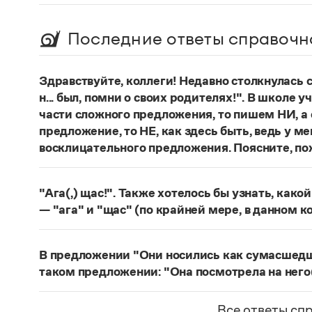
Последние ответы справочн
Здравствуйте, коллеги! Недавно столкнулась
н... был, помни о своих родителях!". В школе 
части сложного предложения, то пишем НИ, а 
предложение, то НЕ, как здесь быть, ведь у м
восклицательного предложения. Поясните, по
Правильно:
Где бы ты ни был, помни о своих р
восклицательных предложениях:
Где ты тольк
"Ага(,) щас!". Также хотелось бы узнать, како
Страница ответа
— "ага" и "щас" (по крайней мере, в данном к
частица
Ага
—
, которая в данном случае испо
говорящего поверить в достоверность какого-
В предложении "Они носились как сумасшедшие
фразеологизм (коммуникема, нечленимое пред
таком предложении: "Она посмотрела на него
отрицания, несогласия, отказа сделать что-ли
Действительно, в предложении
Они носились 
и т. п. (см.: Меликян В. Ю. Синтаксический фра
сравнительного оборота на первом плане знач
Все ответы сп