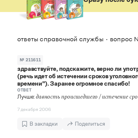
В. М
Большой универсальный словарь русского языка
Спр
Сл
Русский орфографический словарь
Реда
Русское словесное ударение
Современный словарь иностранных слов
Вс
Все
Словарь антонимов
Словарь методических терминов
ответы справочной службы
вопрос №
Словарь русских имён
Словарь синонимов
Словарь собственных имён
№ 211611
Словарь трудностей русского языка
Управление в русском языке
здравствуйте, подскажите, верно ли упо
Словари русского языка как государственного
(речь идет об истечении сроков уголовног
времени"). Заранее огромное спасибо!
ОТВЕТ
Лучше:
давность происшедшего / истечение ср
7 декабря 2006
В закладки
Поделиться