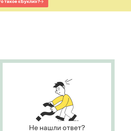
Рекомендуем
Учебник Грамоты
Правила русского языка: от азов до тонкостей
Интерактивные упражнения: от простого к
сложному
Скороговорки
Издательство
Словари
Научпоп
Учебники и справочники
Все книги
Не нашли ответ?