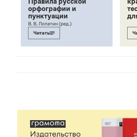
Правила русской
кр
орфографии и
те
пунктуации
дл
ий,
В. В. Лопатин (ред.)
Читать
Ч