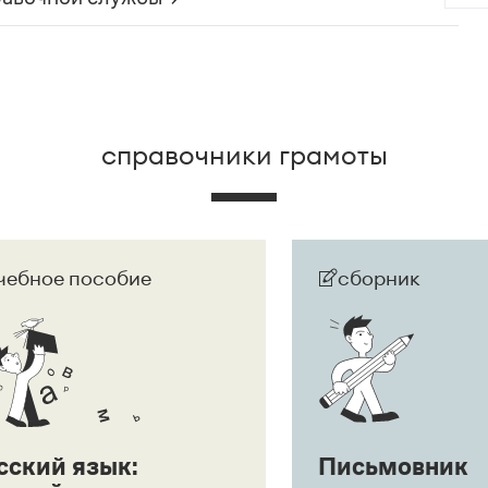
ак препинания:
Ага, щас!
;
Ага! Щас!
ая ставится, так как сравнительный оборот имеет
 развернут в придаточное предложение:
Она
дшего.
справочники грамоты
чебное пособие
сборник
сский язык:
Письмовник