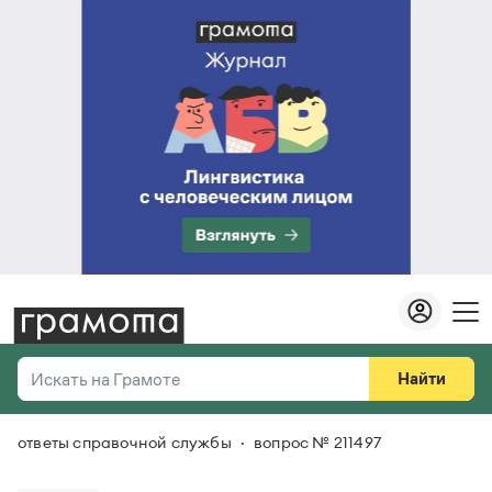
Найти
Искать на Грамоте
ответы справочной службы
вопрос № 211497
Везде
Справочная служба