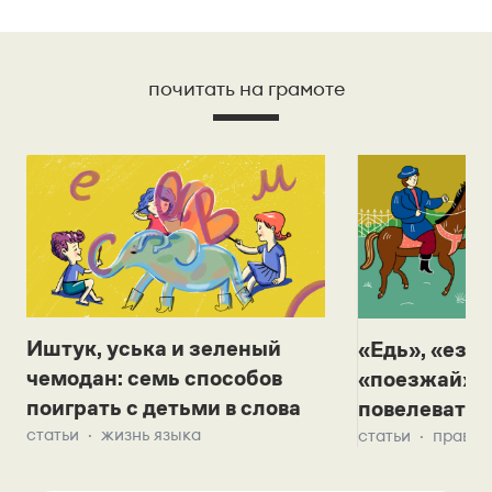
почитать на грамоте
Иштук, уська и зеленый
«Едь», «езж
чемодан: семь способов
«поезжай»? 
поиграть с детьми в слова
повелевать 
статьи
жизнь языка
статьи
правил