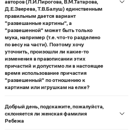
авторов (Л.И.Пирогова, В.М.Татарова,
Статьи
Д.Е.Зверева, Т.В.Балуш) единственным
Монологи
Интервью
правильным дается вариант
Лекции и подкасты
"развешанные картины", а
Рекомендуем
"развешенной" может быть только
мука, например (т.е. что-то разделено
по весу на части). Поэтому хочу
Учебник Грамоты
уточнить, произошли ли какие-то
изменения в правописании этих
Правила русского языка: от азов до тонкостей
причастий и допустимо ли в настоящее
Интерактивные упражнения: от простого к сложному
время использование причастия
Скороговорки
"развешенный" по отношению к
картинам или игрушкам на елке?
ответ
Наш
2014 года по-прежнему актуален.
Издательство
Авторы пособий, о которых Вы говорите, почему-
Добрый день, подскажите, пожалуйста,
то игнорируют рекомендации нормативных
Словари
склоняется ли женская фамилия
словарей русского языка, в которых указан глагол
Научпоп
Ребежа
Учебники и справочники
развесить
(от него образована форма
Фамилия
Ребежа
склоняется (и мужская,
Все книги
развешенный
) со значением «повесить в разных