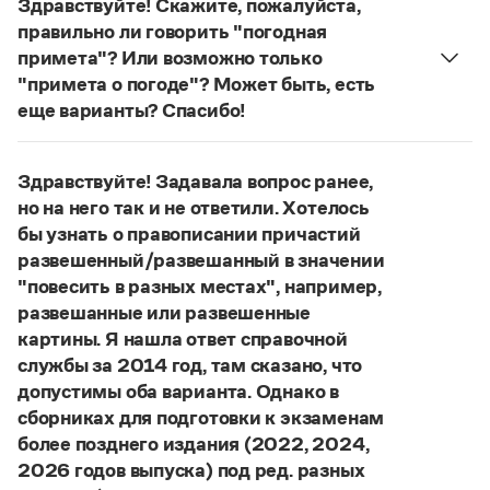
Здравствуйте! Скажите, пожалуйста,
Управление в русском языке
Правила русской орфографии и пунктуации
Словари русского языка как государственного
правильно ли говорить "погодная
Словарь русских имён
(1956)
примета"? Или возможно только
Словарь методических терминов
"примета о погоде"? Может быть, есть
Справочники
еще варианты? Спасибо!
Сочетание
погодные приметы
отвечает нормам
Правила русской орфографии и пунктуации
литературного языка. Употребляются также
Русский язык. Краткий теоретический курс
Здравствуйте! Задавала вопрос ранее,
сочетания
приметы
(
хорошей, плохой
)
погоды
;
для школьников
но на него так и не ответили. Хотелось
Письмовник
приметы о погоде
;
приметы, относящиеся
бы узнать о правописании причастий
Справочник по пунктуации
к погоде
.
развешенный/развешанный в значении
Словарь-справочник трудностей
Страница ответа
Справочник по фразеологии
"повесить в разных местах", например,
Азбучные истины
развешанные или развешенные
Словарь-справочник непростые слова
картины. Я нашла ответ справочной
Все справочники портала
службы за 2014 год, там сказано, что
допустимы оба варианта. Однако в
сборниках для подготовки к экзаменам
Журнал
более позднего издания (2022, 2024,
2026 годов выпуска) под ред. разных
Новости и события