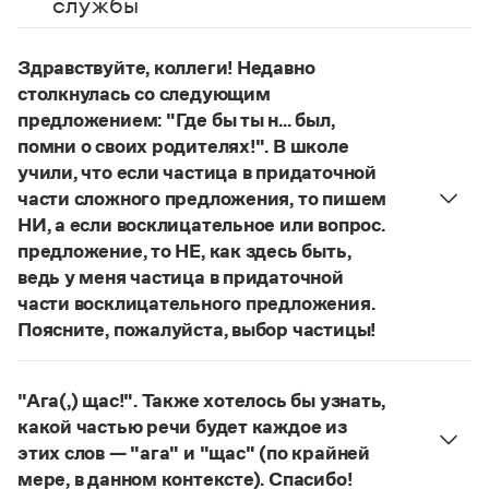
службы
Управление в русском языке
Правила русской орфографии и пунктуации
Словари русского языка как государственного
Словарь русских имён
(1956)
Словарь методических терминов
Здравствуйте, коллеги! Недавно
столкнулась со следующим
Справочники
предложением: "Где бы ты н... был,
помни о своих родителях!". В школе
Правила русской орфографии и пунктуации
учили, что если частица в придаточной
Русский язык. Краткий теоретический курс
для школьников
части сложного предложения, то пишем
Письмовник
НИ, а если восклицательное или вопрос.
Справочник по пунктуации
предложение, то НЕ, как здесь быть,
Словарь-справочник трудностей
ведь у меня частица в придаточной
Справочник по фразеологии
части восклицательного предложения.
Азбучные истины
Словарь-справочник непростые слова
Поясните, пожалуйста, выбор частицы!
Все справочники портала
Правильно:
Где бы ты ни был, помни о своих
родителях!
Частица
не
пишется в независимых
"Ага(,) щас!". Также хотелось бы узнать,
восклицательных предложениях:
Где ты только
какой частью речи будет каждое из
Журнал
не был!
этих слов — "ага" и "щас" (по крайней
Страница ответа
мере, в данном контексте). Спасибо!
Новости и события