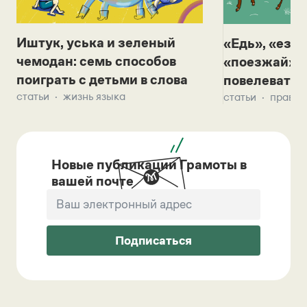
Иштук, уська и зеленый
«Едь», «езж
чемодан: семь способов
«поезжай»? 
поиграть с детьми в слова
повелевать 
статьи
жизнь языка
статьи
правил
Новые публикации Грамоты в
вашей почте
Подписаться