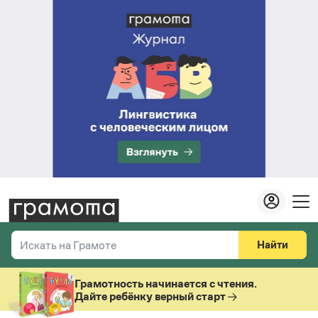
Найти
Искать на Грамоте
Везде
Справочная служба