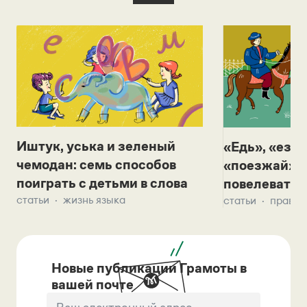
Иштук, уська и зеленый
«Едь», «езж
чемодан: семь способов
«поезжай»? 
поиграть с детьми в слова
повелевать 
статьи
жизнь языка
статьи
правил
Новые публикации Грамоты в
вашей почте