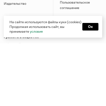
Пользовательское
Издательство
соглашение
На сайте используются файлы куки (cookies).
Продолжая использовать сайт, вы
Ок
принимаете
условия
Грамота в соцсетях
Функционирует при финансовой поддержке Министерства
цифрового развития, связи и массовых коммуникаций
Российской Федерации
Перейти на старую версию
Грамоты
© Грамота.ru, 2000 – 2026
Свидетельство о регистрации СМИ: ЭЛ № ФС 77 - 84700,