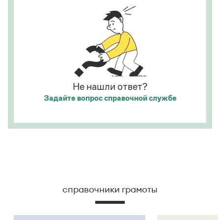
Статьи
Монологи
Интервью
Лекции и подкасты
Рекомендуем
Учебник Грамоты
Не нашли ответ?
Задайте вопрос
справочной службе
Правила русского языка: от азов до тонкостей
Интерактивные упражнения: от простого к сложному
Скороговорки
Издательство
Словари
справочники грамоты
Научпоп
Учебники и справочники
Все книги