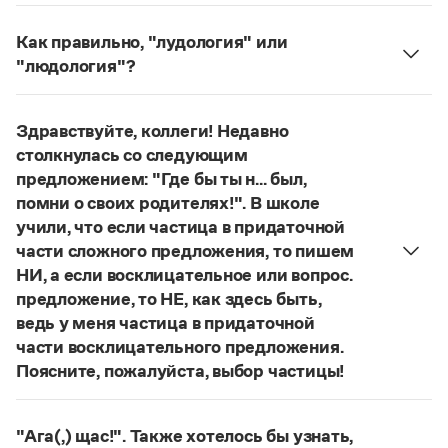
Управление в русском языке
Правила русской орфографии и пунктуации
Словари русского языка как государственного
Словарь русских имён
(1956)
Как правильно, "лудология" или
Словарь методических терминов
"людология"?
В научных текстах неологизм, используемый для
Справочники
обозначения теории игры и связанных с нею
Здравствуйте, коллеги! Недавно
Правила русской орфографии и пунктуации
понятий, представлен в двух вариантах:
лудология
столкнулась со следующим
Русский язык. Краткий теоретический курс
и
людология
(от лат. ludus — 'игра').
для школьников
предложением: "Где бы ты н... был,
О «правильном» варианте слова можно говорить,
Письмовник
помни о своих родителях!". В школе
если оно кодифицировано в нормативных
Справочник по пунктуации
учили, что если частица в придаточной
словарях русского языка. Пока же такой
Словарь-справочник трудностей
части сложного предложения, то пишем
Справочник по фразеологии
словарной фиксацией мы не располагаем.
НИ, а если восклицательное или вопрос.
Азбучные истины
Страница ответа
Словарь-справочник непростые слова
предложение, то НЕ, как здесь быть,
Все справочники портала
ведь у меня частица в придаточной
части восклицательного предложения.
Поясните, пожалуйста, выбор частицы!
Правильно:
Журнал
Где бы ты ни был, помни о своих
родителях!
Частица
не
пишется в независимых
"Ага(,) щас!". Также хотелось бы узнать,
Новости и события
восклицательных предложениях:
Где ты только