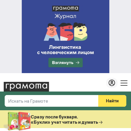
Найти
Искать на Грамоте
Везде
Справочная служба