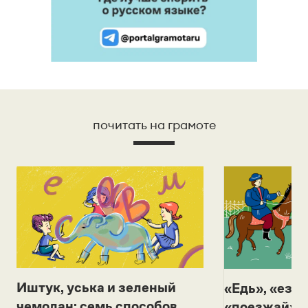
почитать на грамоте
Иштук, уська и зеленый
«Едь», «езж
чемодан: семь способов
«поезжай»? 