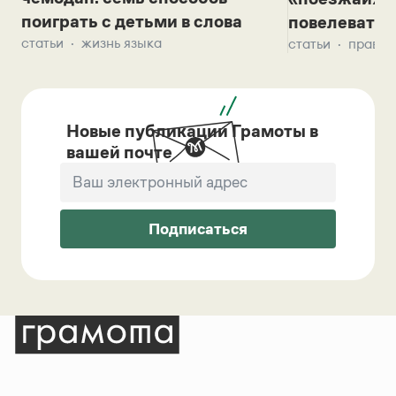
поиграть с детьми в слова
повелевать 
статьи
жизнь языка
статьи
правил
Новые публикации Грамоты в
вашей почте
Подписаться