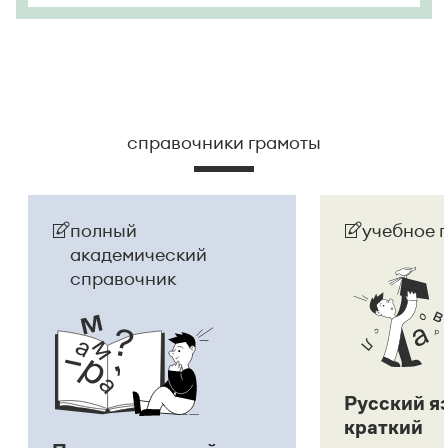
справочники грамоты
полный
учебное 
академический
справочник
Русский я
краткий