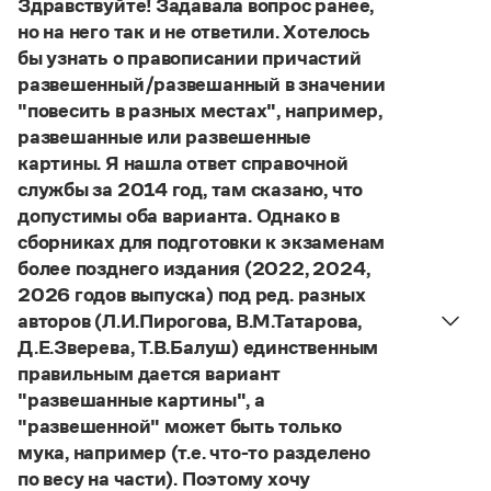
Здравствуйте! Задавала вопрос ранее,
Управление в русском языке
Правила русской орфографии и пунктуации
Словари русского языка как государственного
но на него так и не ответили. Хотелось
Словарь русских имён
(1956)
бы узнать о правописании причастий
Словарь методических терминов
развешенный/развешанный в значении
Справочники
"повесить в разных местах", например,
развешанные или развешенные
Правила русской орфографии и пунктуации
картины. Я нашла ответ справочной
Русский язык. Краткий теоретический курс
службы за 2014 год, там сказано, что
для школьников
допустимы оба варианта. Однако в
Письмовник
Справочник по пунктуации
сборниках для подготовки к экзаменам
Словарь-справочник трудностей
более позднего издания (2022, 2024,
Справочник по фразеологии
2026 годов выпуска) под ред. разных
Азбучные истины
авторов (Л.И.Пирогова, В.М.Татарова,
Словарь-справочник непростые слова
Д.Е.Зверева, Т.В.Балуш) единственным
Все справочники портала
правильным дается вариант
"развешанные картины", а
"развешенной" может быть только
Журнал
мука, например (т.е. что-то разделено
по весу на части). Поэтому хочу
Новости и события