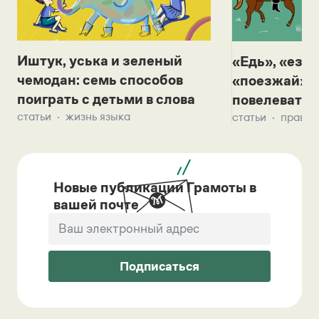
Иштук, уська и зеленый
«Едь», «езж
чемодан: семь способов
«поезжай»? 
поиграть с детьми в слова
повелевать 
статьи
жизнь языка
статьи
правил
Новые публикации Грамоты в
вашей почте
Подписаться