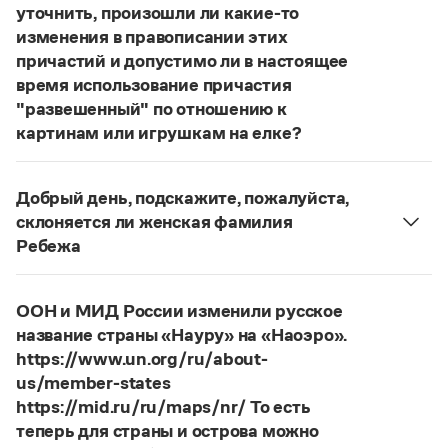
Статьи
уточнить, произошли ли какие-то
Монологи
изменения в правописании этих
Интервью
причастий и допустимо ли в настоящее
Лекции и подкасты
время использование причастия
Рекомендуем
"развешенный" по отношению к
картинам или игрушкам на елке?
ответ
Наш
2014 года по-прежнему актуален.
Учебник Грамоты
Авторы пособий, о которых Вы говорите, почему-
Добрый день, подскажите, пожалуйста,
то игнорируют рекомендации нормативных
Правила русского языка: от азов до тонкостей
склоняется ли женская фамилия
словарей русского языка, в которых указан глагол
Интерактивные упражнения: от простого к сложному
Ребежа
Скороговорки
развесить
(от него образована форма
Фамилия
Ребежа
склоняется (и мужская, и
развешенный
) со значением «повесить в разных
женская).
местах (несколько, много предметов)». Ср.:
Я
ООН и МИД России изменили русское
Страница ответа
знаю, что на стенах своей квартиры вы развесили
Издательство
название страны «Науру» на «Наоэро».
разные географические карты.
И. С. Тургенев,
https://www.un.org/ru/about-
Словари
Бретер. И эти карты, безусловно, развешены.
us/member-states
Научпоп
https://mid.ru/ru/maps/nr/ То есть
Страница ответа
Учебники и справочники
теперь для страны и острова можно
Все книги