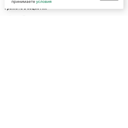
принимаете
условия
Грамота в соцсетях
Функционирует при финансовой поддержке Министерства
цифрового развития, связи и массовых коммуникаций
Российской Федерации
Перейти на старую версию
Грамоты
© Грамота.ru, 2000 – 2026
Свидетельство о регистрации СМИ: ЭЛ № ФС 77 - 84700,
выдано 10.02.2023
Дизайн — Мария Екимова /
Мотка
Реклама