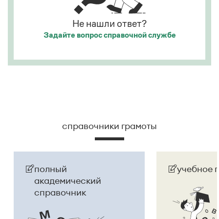
русском языке
молдаванами
, когда государство
официально стало
Молдовой
.
Не нашли ответ?
Задайте вопрос
справочной службе
Страница ответа
справочники грамоты
полный
учебное 
академический
справочник