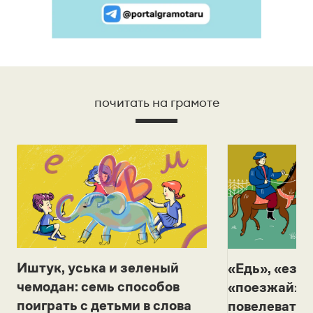
почитать на грамоте
Иштук, уська и зеленый
«Едь», «езж
чемодан: семь способов
«поезжай»? 
поиграть с детьми в слова
повелевать 