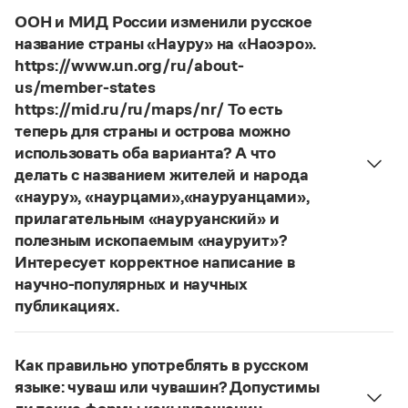
Управление в русском языке
Правила русской орфографии и пунктуации
женская).
Словари русского языка как государственного
ООН и МИД России изменили русское
Словарь русских имён
(1956)
Страница ответа
название страны «Науру» на «Наоэро».
Словарь методических терминов
https://www.un.org/ru/about-
Справочники
us/member-states
https://mid.ru/ru/maps/nr/ То есть
Правила русской орфографии и пунктуации
теперь для страны и острова можно
Русский язык. Краткий теоретический курс
использовать оба варианта? А что
для школьников
делать с названием жителей и народа
Письмовник
«науру», «наурцами»,«науруанцами»,
Справочник по пунктуации
Словарь-справочник трудностей
прилагательным «науруанский» и
Справочник по фразеологии
полезным ископаемым «науруит»?
Азбучные истины
Интересует корректное написание в
Словарь-справочник непростые слова
научно-популярных и научных
Все справочники портала
публикациях.
Изменение касается только официального
названия государства. Все остальные слова,
Журнал
Как правильно употреблять в русском
образованные от топонима
Науру
, никуда из
языке: чуваш или чувашин? Допустимы
русского языка не делись и по-прежнему могут
Новости и события