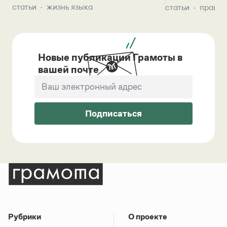
статьи
жизнь языка
статьи
правил
Новые публикации Грамоты в
вашей почте
Подписаться
Рубрики
О проекте