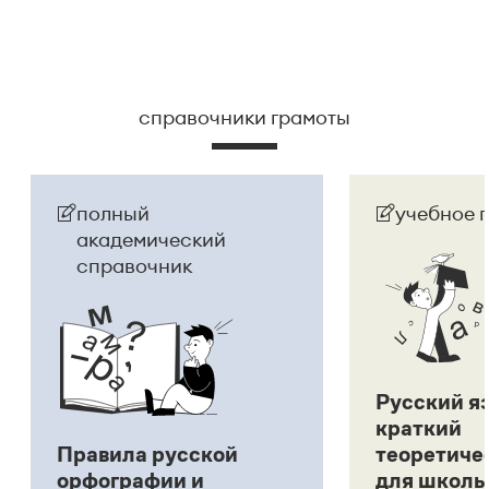
справочники грамоты
полный
учебное 
академический
справочник
Русский я
краткий
Правила русской
теоретиче
орфографии и
для школь