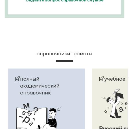
Страница ответа
справочники грамоты
полный
учебное 
академический
справочник
Русский я