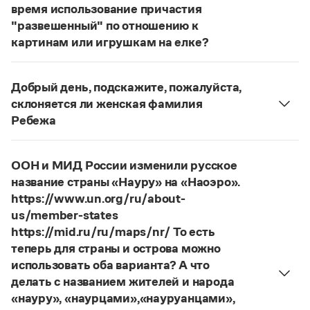
Статьи
время использование причастия
Монологи
"развешенный" по отношению к
Интервью
картинам или игрушкам на елке?
Лекции и подкасты
ответ
Наш
2014 года по-прежнему актуален.
Рекомендуем
Авторы пособий, о которых Вы говорите, почему-
Добрый день, подскажите, пожалуйста,
то игнорируют рекомендации нормативных
склоняется ли женская фамилия
словарей русского языка, в которых указан глагол
Учебник Грамоты
Ребежа
развесить
(от него образована форма
Фамилия
Ребежа
склоняется (и мужская,
развешенный
) со значением «повесить в разных
Правила русского языка: от азов до тонкостей
и женская).
Интерактивные упражнения: от простого к сложному
местах (несколько, много предметов)». Ср.:
ООН и МИД России изменили русское
Скороговорки
Страница ответа
Я знаю, что на стенах своей квартиры вы
название страны «Науру» на «Наоэро».
развесили разные географические карты
https://www.un.org/ru/about-
(И. С. Тургенев, Бретер). И эти карты, безусловно,
us/member-states
Издательство
развешены.
https://mid.ru/ru/maps/nr/ То есть
теперь для страны и острова можно
Страница ответа
Словари
использовать оба варианта? А что
Научпоп
делать с названием жителей и народа
Учебники и справочники
«науру», «наурцами»,«науруанцами»,
Все книги