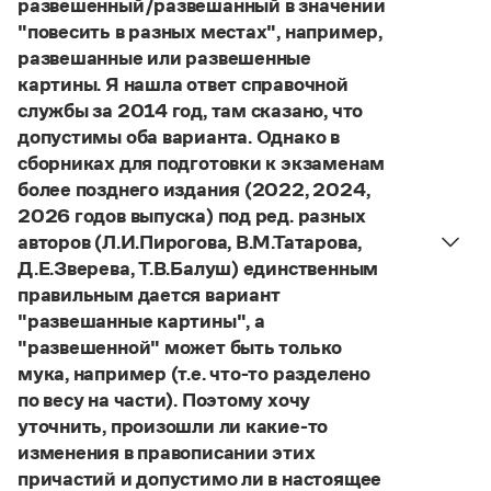
развешенный/развешанный в значении
Управление в русском языке
Правила русской орфографии и пунктуации
Словари русского языка как государственного
"повесить в разных местах", например,
Словарь русских имён
(1956)
развешанные или развешенные
Словарь методических терминов
картины. Я нашла ответ справочной
Справочники
службы за 2014 год, там сказано, что
допустимы оба варианта. Однако в
Правила русской орфографии и пунктуации
сборниках для подготовки к экзаменам
Русский язык. Краткий теоретический курс
более позднего издания (2022, 2024,
для школьников
2026 годов выпуска) под ред. разных
Письмовник
Справочник по пунктуации
авторов (Л.И.Пирогова, В.М.Татарова,
Словарь-справочник трудностей
Д.Е.Зверева, Т.В.Балуш) единственным
Справочник по фразеологии
правильным дается вариант
Азбучные истины
"развешанные картины", а
Словарь-справочник непростые слова
"развешенной" может быть только
Все справочники портала
мука, например (т.е. что-то разделено
по весу на части). Поэтому хочу
уточнить, произошли ли какие-то
Журнал
изменения в правописании этих
причастий и допустимо ли в настоящее
Новости и события