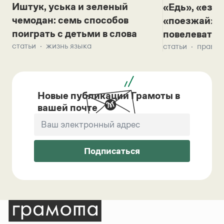
Иштук, уська и зеленый
«Едь», «езж
чемодан: семь способов
«поезжай»? 
поиграть с детьми в слова
повелевать 
статьи
жизнь языка
статьи
правил
Новые публикации Грамоты в
вашей почте
Подписаться