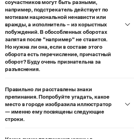
Управление в русском языке
Правила русской орфографии и пунктуации
соучастников могут быть разными,
Словари русского языка как государственного
Словарь русских имён
(1956)
например, подстрекатель действует по
Словарь методических терминов
мотивам национальной ненависти или
вражды, а исполнитель – из корыстных
Справочники
побуждений. В обособленных оборотах
запятая после "например" не ставится.
Правила русской орфографии и пунктуации
Но нужна ли она, если в составе этого
Русский язык. Краткий теоретический курс
оборота есть перечисление, причастный
для школьников
Письмовник
оборот? Буду очень признательна за
Справочник по пунктуации
разъяснения.
Словарь-справочник трудностей
«Правил русской орфографии и пунктуации»
В § 94
Справочник по фразеологии
под ред. В. В. Лопатина говорится, что вводные
Азбучные истины
Правильно ли расставлены знаки
слова и сочетания слов, стоящие на границе
Словарь-справочник непростые слова
препинания. Попробуйте угадать, какое
Все справочники портала
частей сложного предложения и относящиеся к
место в городе изобразила иллюстратор
следующему за ними предложению,
— именно ему посвящены следующие
не отделяются от него запятой:
Послышался
строки.
резкий стук, должно быть сорвалась ставня
(Ч.).
Журнал
Нужно закрыть запятой придаточную часть:
По этому правилу запятая после
например
Попробуйте угадать, какое место в городе
Новости и события
не нужна:
Мотивы совершения преступления у