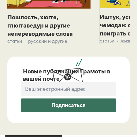
Иштук, уськ
Пошлость, хюгге,
чемодан: се
глюггаведур и другие
поиграть с д
непереводимые слова
статьи
жизнь 
статьи
русский и другие
Новые публикации Грамоты в
вашей почте
Подписаться