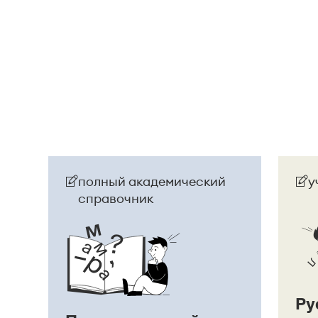
посмотрела на него, как
[
смотрят
]
на сумасше
Страница ответа
полный академический
у
справочник
Ру