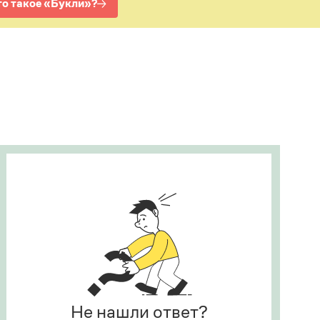
Рекомендуем
Учебник Грамоты
Правила русского языка: от азов до тонкостей
Интерактивные упражнения: от простого к
сложному
Скороговорки
Издательство
Словари
Научпоп
Учебники и справочники
Все книги
Не нашли ответ?