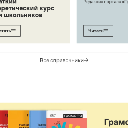
аткий
Редакция портала «Г
оретический курс
я школьников
итать
Читать
Все справочники