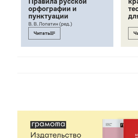
Правила русской
кр
орфографии и
те
пунктуации
дл
ий,
В. В. Лопатин (ред.)
Читать
Ч