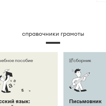
дшего.
справочники грамоты
чебное пособие
сборник
сский язык:
Письмовник