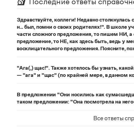
Последние ответы справочн
Здравствуйте, коллеги! Недавно столкнулась
н... был, помни о своих родителях!". В школе 
части сложного предложения, то пишем НИ, а 
предложение, то НЕ, как здесь быть, ведь у м
восклицательного предложения. Поясните, по
Правильно:
Где бы ты ни был, помни о своих р
восклицательных предложениях:
Где ты тольк
"Ага(,) щас!". Также хотелось бы узнать, како
Страница ответа
— "ага" и "щас" (по крайней мере, в данном к
частица
Ага
—
, которая в данном случае испо
говорящего поверить в достоверность какого-
В предложении "Они носились как сумасшедшие
фразеологизм (коммуникема, нечленимое пред
таком предложении: "Она посмотрела на него
отрицания, несогласия, отказа сделать что-ли
Действительно, в предложении
Они носились 
и т. п. (см.: Меликян В. Ю. Синтаксический фра
сравнительного оборота на первом плане знач
Все ответы сп
разные единицы, между которыми ставится зн
посмотрела на него, как на сумасшедшего
запят
Страница ответа
значение уподобления и к тому же может быть