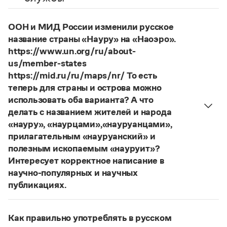
Управление в русском языке
Правила русской орфографии и пунктуации
Словари русского языка как государственного
Словарь русских имён
(1956)
ООН и МИД России изменили русское
Словарь методических терминов
название страны «Науру» на «Наоэро».
Справочники
https://www.un.org/ru/about-
us/member-states
Правила русской орфографии и пунктуации
https://mid.ru/ru/maps/nr/ То есть
Русский язык. Краткий теоретический курс
теперь для страны и острова можно
для школьников
использовать оба варианта? А что
Письмовник
Справочник по пунктуации
делать с названием жителей и народа
Словарь-справочник трудностей
«науру», «наурцами»,«науруанцами»,
Справочник по фразеологии
прилагательным «науруанский» и
Азбучные истины
полезным ископаемым «науруит»?
Словарь-справочник непростые слова
Интересует корректное написание в
Все справочники портала
научно-популярных и научных
публикациях.
Изменение касается только официального
Журнал
названия государства. Все остальные слова,
Как правильно употреблять в русском
образованные от топонима
Науру
, никуда из
Новости и события