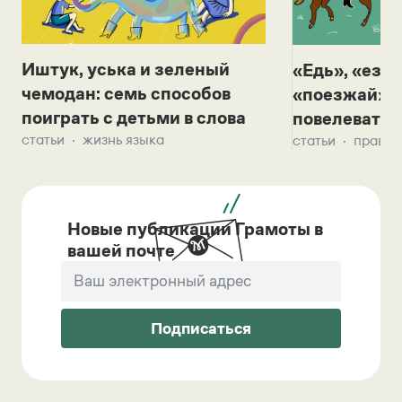
Иштук, уська и зеленый
«Едь», «езж
чемодан: семь способов
«поезжай»? 
поиграть с детьми в слова
повелевать 
статьи
жизнь языка
статьи
правил
Новые публикации Грамоты в
вашей почте
Подписаться