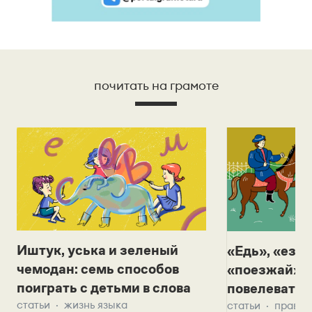
почитать на грамоте
Иштук, уська и зеленый
«Едь», «езж
чемодан: семь способов
«поезжай»? 
поиграть с детьми в слова
повелевать 
статьи
жизнь языка
статьи
правил