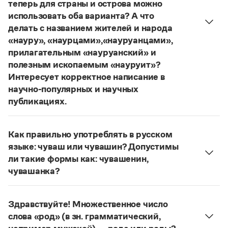
Управление в русском языке
Правила русской орфографии и пунктуации
теперь для страны и острова можно
Словари русского языка как государственного
Словарь русских имён
(1956)
использовать оба варианта? А что
Словарь методических терминов
делать с названием жителей и народа
«науру», «наурцами»,«науруанцами»,
Справочники
прилагательным «науруанский» и
полезным ископаемым «науруит»?
Правила русской орфографии и пунктуации
Интересует корректное написание в
Русский язык. Краткий теоретический курс
научно-популярных и научных
для школьников
Письмовник
публикациях.
Справочник по пунктуации
Изменение касается только официального
Словарь-справочник трудностей
названия государства. Все остальные слова,
Справочник по фразеологии
Как правильно употреблять в русском
образованные от топонима
Науру
, никуда из
Азбучные истины
языке: чуваш или чувашин? Допустимы
русского языка не делись и по-прежнему могут
Словарь-справочник непростые слова
ли такие формы как: чувашенин,
Все справочники портала
быть использованы в любых текстах. Здесь
чувашанка?
можно осторожно вспомнить (хотя мы и вступаем
Правильно:
чуваши
, в единственном числе —
на скользкую дорожку, уводящую в бездну
чуваш
и
чувашка
. Вариант
чувашин
в словарях
острейших дискуссий), что в русском языке
Журнал
Здравствуйте! Множественное число
отмечен как устаревший.
осталось прилагательное
белорусский
, хотя
слова «род» (в зн. грамматический,
Новости и события
Страница ответа
официальное название государства изменилось