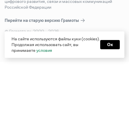
цифрового развития, связи и массовых коммуникаций
Российской Федерации
Перейти на старую версию
Грамоты
© Грамота.ru, 2000 – 2026
Свидетельство о регистрации СМИ: ЭЛ № ФС 77 - 84700,
На сайте используются файлы куки (cookies).
выдано 10.02.2023
Продолжая использовать сайт, вы
Ок
Дизайн — Мария Екимова /
Мотка
принимаете
условия
Реклама