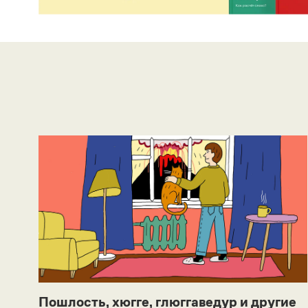
Пошлость, хюгге, глюггаведур и другие