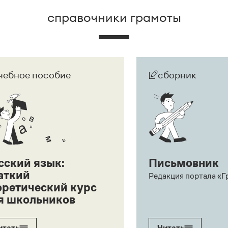
справочники грамоты
чебное пособие
сборник
сский язык:
Письмовник
аткий
Редакция портала «Г
оретический курс
я школьников
итать
Читать