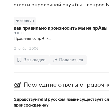
В. М
ответы справочной службы
вопрос 
Большой универсальный словарь русского языка
Спр
Сл
Русский орфографический словарь
Реда
Русское словесное ударение
Современный словарь иностранных слов
Вс
№ 208928
Все
Словарь антонимов
как правильно произносить мы не прАвы
Словарь методических терминов
Словарь русских имён
ОТВЕТ
Правильно:
.
Словарь синонимов
прАвы
Словарь собственных имён
Словарь трудностей русского языка
2 ноября 2006
Управление в русском языке
Словари русского языка как государственного
В закладки
Поделиться
Последние ответы справочн
Здравствуйте! В русском языке существует сло
происхождение?