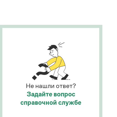
Рекомендуем
Учебник Грамоты
Правила русского языка: от азов до тонкостей
Интерактивные упражнения: от простого к
сложному
Скороговорки
Издательство
Словари
Научпоп
Не нашли ответ?
Учебники и справочники
Все книги
Задайте вопрос
справочной службе