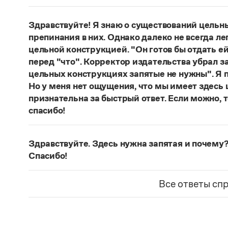
Нет, не существует и не существовало. Это вы
Страница ответа
Здравствуйте! Я знаю о существований цельн
препинания в них. Однако далеко не всегда ле
цельной конструкцией. "Он готов бы отдать ей
перед "что". Корректор издательства убрал з
цельных конструкциях запятые не нужны". Я п
Но у меня нет ощущения, что мы имеет здесь
признательна за быстрый ответ. Если можно, 
спасибо!
Действительно, в данном случае не приходитс
(термин из справочника по пунктуации Д. Э. Ро
Здравствуйте. Здесь нужна запятая и почему?
— сложноподчиненное местоименно-соотносит
Спасибо!
всё
.
Запятая нужна, она отделяет части сложнопод
Страница ответа
представляет собой инфинитивное предложени
Все ответы сп
Страница ответа