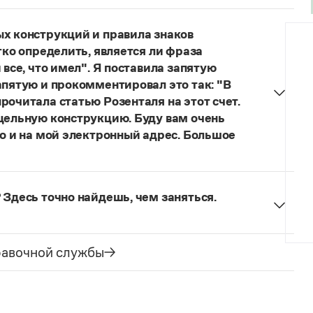
думанное слово.
ых конструкций и правила знаков
гко определить, является ли фраза
 все, что имел". Я поставила запятую
апятую и прокомментировал это так: "В
рочитала статью Розенталя на этот счет.
 цельную конструкцию. Буду вам очень
то и на мой электронный адрес. Большое
я говорить о цельном по смыслу выражении
зенталя).
Он готов был отдать ей всё, что имел
 Здесь точно найдешь, чем заняться.
ельное предложение с соотносительным словом
чиненного предложения (придаточная часть
е).
равочной службы