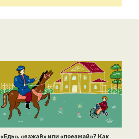
«Едь», «езжай» или «поезжай»? Как