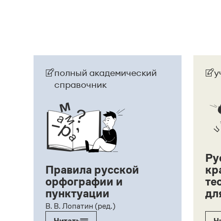
полный академический
у
справочник
Ру
Правила русской
кр
орфографии и
те
пунктуации
дл
ий,
В. В. Лопатин (ред.)
Читать
Ч