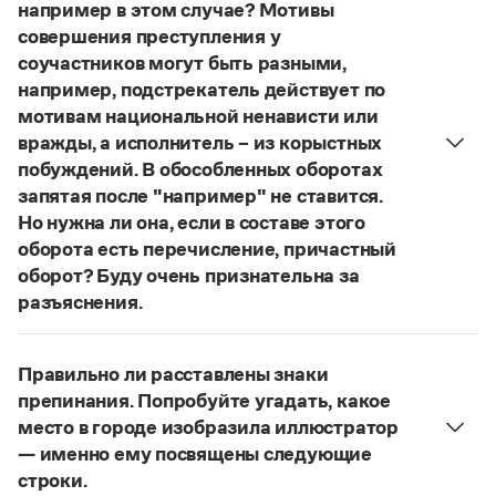
Управление в русском языке
Правила русской орфографии и пунктуации
например в этом случае? Мотивы
Словари русского языка как государственного
Словарь русских имён
(1956)
совершения преступления у
Словарь методических терминов
соучастников могут быть разными,
например, подстрекатель действует по
Справочники
мотивам национальной ненависти или
вражды, а исполнитель – из корыстных
Правила русской орфографии и пунктуации
побуждений. В обособленных оборотах
Русский язык. Краткий теоретический курс
запятая после "например" не ставится.
для школьников
Письмовник
Но нужна ли она, если в составе этого
Справочник по пунктуации
оборота есть перечисление, причастный
Словарь-справочник трудностей
оборот? Буду очень признательна за
Справочник по фразеологии
разъяснения.
Азбучные истины
«Правил русской орфографии и пунктуации»
Словарь-справочник непростые слова
В § 94
Все справочники портала
под ред. В. В. Лопатина говорится, что вводные
Правильно ли расставлены знаки
слова и сочетания слов, стоящие на границе
препинания. Попробуйте угадать, какое
частей сложного предложения и относящиеся к
место в городе изобразила иллюстратор
следующему за ними предложению,
Журнал
— именно ему посвящены следующие
не отделяются от него запятой:
Послышался
строки.
Новости и события
резкий стук, должно быть сорвалась ставня
(Ч.).