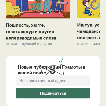
Иштук, уськ
Пошлость, хюгге,
чемодан: се
глюггаведур и другие
поиграть с д
непереводимые слова
статьи
жизнь 
статьи
русский и другие
Новые публикации Грамоты в
вашей почте
Подписаться