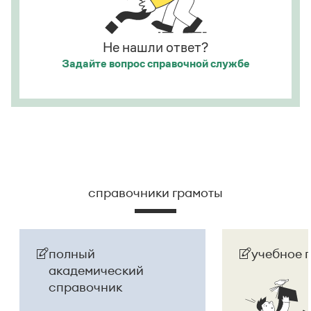
Страница ответа
Страница ответа
Не нашли ответ?
Задайте вопрос
справочной службе
справочники грамоты
полный
учебное 
академический
справочник