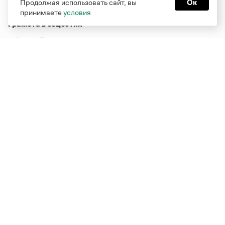
Продолжая использовать сайт, вы
Ок
принимаете
условия
Грамота в соцсетях
Функционирует при финансовой поддержке Министерства
цифрового развития, связи и массовых коммуникаций
Российской Федерации
Перейти на старую версию
Грамоты
© Грамота.ru, 2000 – 2026
Свидетельство о регистрации СМИ: ЭЛ № ФС 77 - 84700,
выдано 10.02.2023
Дизайн — Мария Екимова /
Мотка
Реклама