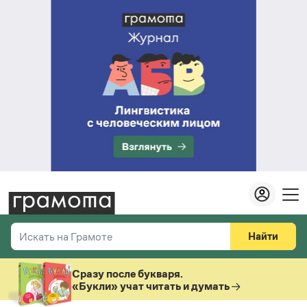
Найти
Искать на Грамоте
Везде
Справочная служба