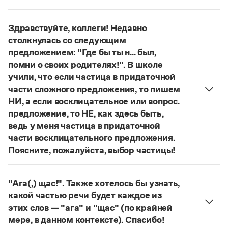
Управление в русском языке
Правила русской орфографии и пунктуации
В научных текстах неологизм, используемый для
Словари русского языка как государственного
Словарь русских имён
(1956)
обозначения теории игры и связанных с нею
Словарь методических терминов
Здравствуйте, коллеги! Недавно
понятий, представлен в двух вариантах:
лудология
столкнулась со следующим
и
людология
(от лат. ludus — 'игра').
Справочники
предложением: "Где бы ты н... был,
О «правильном» варианте слова можно говорить,
помни о своих родителях!". В школе
если оно кодифицировано в нормативных
Правила русской орфографии и пунктуации
учили, что если частица в придаточной
Русский язык. Краткий теоретический курс
словарях русского языка. Пока же такой
части сложного предложения, то пишем
для школьников
словарной фиксацией мы не располагаем.
Письмовник
НИ, а если восклицательное или вопрос.
Страница ответа
Справочник по пунктуации
предложение, то НЕ, как здесь быть,
Словарь-справочник трудностей
ведь у меня частица в придаточной
Справочник по фразеологии
части восклицательного предложения.
Азбучные истины
Поясните, пожалуйста, выбор частицы!
Словарь-справочник непростые слова
Все справочники портала
Правильно:
Где бы ты ни был, помни о своих
родителях!
Частица
не
пишется в независимых
"Ага(,) щас!". Также хотелось бы узнать,
восклицательных предложениях:
Где ты только
какой частью речи будет каждое из
не был!
Журнал
этих слов — "ага" и "щас" (по крайней
Страница ответа
мере, в данном контексте). Спасибо!
Новости и события