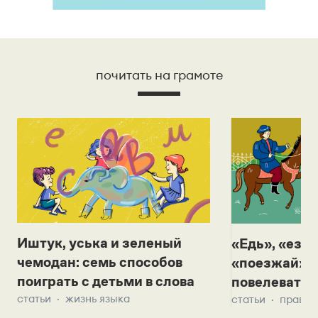
почитать на грамоте
Иштук, уська и зеленый
«Едь», «езж
чемодан: семь способов
«поезжай»? 
поиграть с детьми в слова
повелевать 
статьи
жизнь языка
статьи
правил