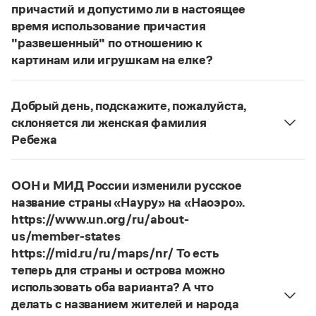
Статьи
причастий и допустимо ли в настоящее
Монологи
время использование причастия
Интервью
"развешенный" по отношению к
Лекции и подкасты
картинам или игрушкам на елке?
Рекомендуем
ответ
Наш
2014 года по-прежнему актуален.
Авторы пособий, о которых Вы говорите, почему-
Добрый день, подскажите, пожалуйста,
то игнорируют рекомендации нормативных
Учебник Грамоты
склоняется ли женская фамилия
словарей русского языка, в которых указан глагол
Ребежа
развесить
(от него образована форма
Правила русского языка: от азов до тонкостей
Фамилия
Ребежа
склоняется (и мужская,
развешенный
) со значением «повесить в разных
Интерактивные упражнения: от простого к сложному
и женская).
Скороговорки
местах (несколько, много предметов)». Ср.:
ООН и МИД России изменили русское
Страница ответа
Я знаю, что на стенах своей квартиры вы
название страны «Науру» на «Наоэро».
развесили разные географические карты
https://www.un.org/ru/about-
Издательство
(И. С. Тургенев. Бретер). И эти карты, безусловно,
us/member-states
развешены.
https://mid.ru/ru/maps/nr/ То есть
Словари
теперь для страны и острова можно
Страница ответа
Научпоп
использовать оба варианта? А что
Учебники и справочники
делать с названием жителей и народа
Все книги