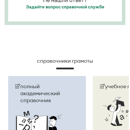
Не нашли ответ?
Задайте вопрос
справочной службе
Страница ответа
справочники грамоты
полный
учебное 
академический
справочник