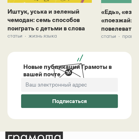
Иштук, уська и зеленый
«Едь», «езж
чемодан: семь способов
«поезжай»? 
поиграть с детьми в слова
повелевать 
статьи
жизнь языка
статьи
правил
Новые публикации Грамоты в
вашей почте
Подписаться