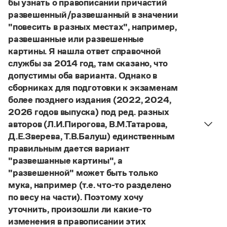
бы узнать о правописании причастий
Управление в русском языке
Правила русской орфографии и пунктуации
Словари русского языка как государственного
развешенный/развешанный в значении
Словарь русских имён
(1956)
"повесить в разных местах", например,
Словарь методических терминов
развешанные или развешенные
Справочники
картины. Я нашла ответ справочной
службы за 2014 год, там сказано, что
Правила русской орфографии и пунктуации
допустимы оба варианта. Однако в
Русский язык. Краткий теоретический курс
сборниках для подготовки к экзаменам
для школьников
более позднего издания (2022, 2024,
Письмовник
Справочник по пунктуации
2026 годов выпуска) под ред. разных
Словарь-справочник трудностей
авторов (Л.И.Пирогова, В.М.Татарова,
Справочник по фразеологии
Д.Е.Зверева, Т.В.Балуш) единственным
Азбучные истины
правильным дается вариант
Словарь-справочник непростые слова
"развешанные картины", а
Все справочники портала
"развешенной" может быть только
мука, например (т.е. что-то разделено
по весу на части). Поэтому хочу
Журнал
уточнить, произошли ли какие-то
изменения в правописании этих
Новости и события