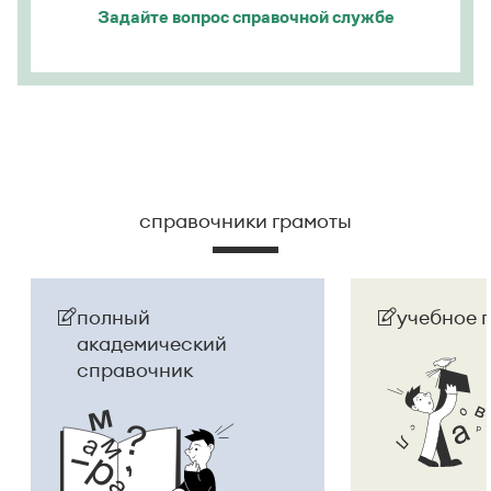
Задайте вопрос
справочной службе
склоняется:
Анна Танчина, тетрадь Анны
Танчиной, выдать диплом Анне Танчиной
.
Страница ответа
справочники грамоты
полный
учебное 
академический
справочник