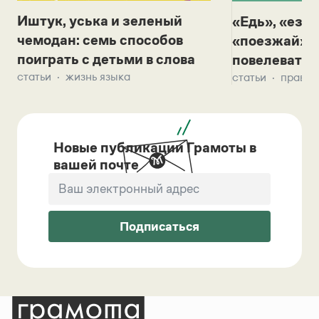
Иштук, уська и зеленый
«Едь», «езж
чемодан: семь способов
«поезжай»? 
поиграть с детьми в слова
повелевать 
статьи
жизнь языка
статьи
правил
Новые публикации Грамоты в
вашей почте
Подписаться