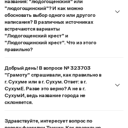
названия: "людогощенский" или
Управление в русском языке
Правила русской орфографии и пунктуации
Словари русского языка как государственного
"людогощинский"? И как можно
Словарь русских имён
(1956)
обосновать выбор одного или другого
Словарь методических терминов
написания? В различных источниках
Справочники
встречаются варианты
"Людогощенский крест" и
Правила русской орфографии и пунктуации
"Людогощинский крест". Что из этого
Русский язык. Краткий теоретический курс
правильно?
для школьников
Есть орфографическое правило:
Письмовник
Справочник по пунктуации
в прилагательных, образованных от
Добрый день! В вопросе № 323703
Словарь-справочник трудностей
географических названий на -
а
(-
я
), пишется
Справочник по фразеологии
"Грамоту" спрашивали, как правильно в
суффикс -
инск
-. Правильно:
Людогоща
—
Азбучные истины
г. Сухуме или в г. Сухум. Ответ: в г.
людогощинский
. Ср.:
Балашиха
—
балашихинский
,
Словарь-справочник непростые слова
СухумЕ. Разве это верно? А не в г.
Все справочники портала
Ельня
—
ельнинский
,
Истра
—
истринский
,
СухумИ, ведь название города не
Находка
—
находкинский
,
Охта
—
охтинский
,
склоняется.
Ялта
—
ялтинский
.
Если название используется в форме
Сухум
, оно
Журнал
Страница ответа
склоняется:
в Сухуме, в городе Сухуме,
Здравствуйте, интересует вопрос по
в г. Сухуме
. Если название используется в форме
Новости и события
поводу фамилии Танчин. Как правильно