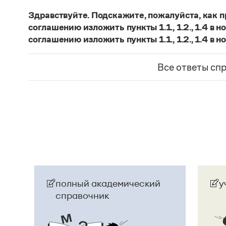
Страница ответа
представляет собой инфинитивное предложени
Здравствуйте. Подскажите, пожалуйста, как 
Страница ответа
соглашению изложить пункты 1.1., 1.2., 1.4 в
соглашению изложить пункты 1.1., 1.2., 1.4 в 
Если у каждого пункта предполагается только 
использовать единственное число:
Стороны при
Все ответы сп
в новой редакции
.
Страница ответа
полный академический
у
справочник