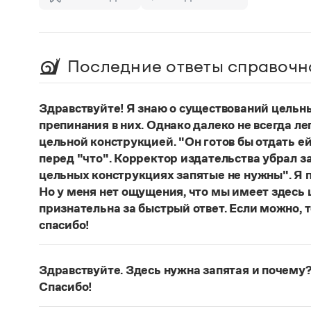
Последние ответы справочн
Здравствуйте! Я знаю о существований цельн
препинания в них. Однако далеко не всегда ле
цельной конструкцией. "Он готов бы отдать ей
перед "что". Корректор издательства убрал з
цельных конструкциях запятые не нужны". Я п
Но у меня нет ощущения, что мы имеет здесь
признательна за быстрый ответ. Если можно, 
спасибо!
Действительно, в данном случае не приходитс
(термин из справочника по пунктуации Д. Э. Ро
Здравствуйте. Здесь нужна запятая и почему?
— сложноподчиненное местоименно-соотносит
Спасибо!
всё
.
Запятая нужна, она отделяет части сложнопод