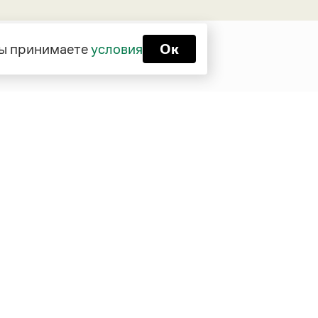
 вы принимаете
условия
Ок
Функционирует при финансовой
поддержке Министерства цифрового
развития, связи и массовых
коммуникаций Российской Федерации
Перейти на старую версию
Грамоты