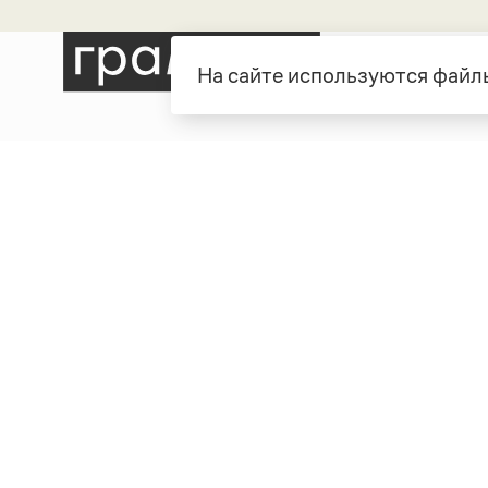
На сайте используются файлы
Рубрики
О про
Справочная служба
О порт
Словари
Команд
Справочники
Обратн
Библиотека
Реклам
Журнал
Полити
Учебник
Пользо
Издательство