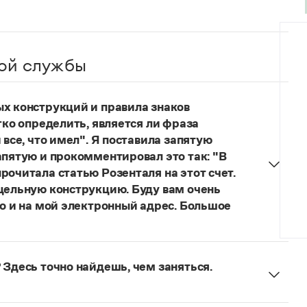
ой службы
ых конструкций и правила знаков
гко определить, является ли фраза
 все, что имел". Я поставила запятую
апятую и прокомментировал это так: "В
рочитала статью Розенталя на этот счет.
 цельную конструкцию. Буду вам очень
то и на мой электронный адрес. Большое
я говорить о цельном по смыслу выражении
зенталя).
Он готов был отдать ей всё, что имел
 Здесь точно найдешь, чем заняться.
ельное предложение с соотносительным словом
чиненного предложения (придаточная часть