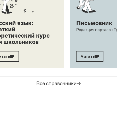
сский язык:
Письмовник
аткий
Редакция портала «Г
оретический курс
я школьников
итать
Читать
Все справочники