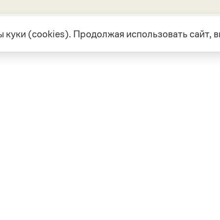
 куки (cookies). Продолжая использовать сайт,
екте
Грамота в соцсетях
але
VK
а
Telegram
ая связь
а и партнерство
ка конфиденциальности
вательское соглашение