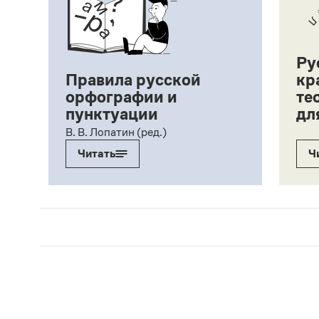
Ру
Правила русской
кр
орфографии и
те
пунктуации
дл
ий,
В. В. Лопатин (ред.)
Читать
Ч