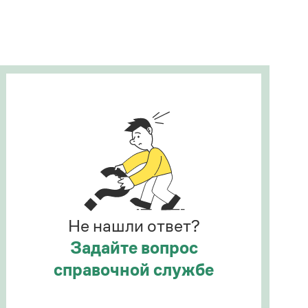
Рекомендуем
Учебник Грамоты
Правила русского языка: от азов до тонкостей
Интерактивные упражнения: от простого к
сложному
Скороговорки
Издательство
Словари
Научпоп
Не нашли ответ?
Учебники и справочники
Все книги
Задайте вопрос
справочной службе