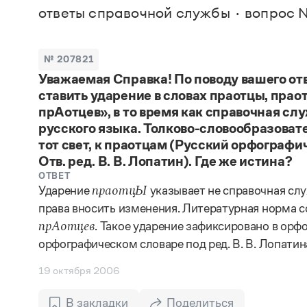
В. М
ответы справочной службы
вопрос №
Большой универсальный словарь русского языка
Спр
Сл
Русский орфографический словарь
Реда
Русское словесное ударение
Современный словарь иностранных слов
Вс
№ 207821
Все
Словарь антонимов
Уважаемая Справка! По поводу вашего от
Словарь методических терминов
ставить ударение в словах праотцы, прао
Словарь русских имён
Словарь синонимов
прАотцев», в то время как справочная сл
Словарь собственных имён
русского языка. Толково-словообразовате
Словарь трудностей русского языка
тот свет, к праотцам (Русский орфограф
Управление в русском языке
Отв. ред. В. В. Лопатин). Где же истина?
Словари русского языка как государственного
ОТВЕТ
Ударение
указывает не справочная слу
праотцЫ
права вносить изменения. Литературная норма с
. Такое ударение зафиксировано в орфо
прАотцев
орфографическом словаре под ред. В. В. Лопатин
19 октября 2006
В закладки
Поделиться