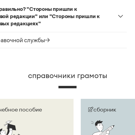
е).
правильно? "Стороны пришли к
 новой редакции" или "Стороны пришли к
новых редакциях"
одна новая редакция, а не несколько, корректно
шли к соглашению изложить пункты 1.1, 1.2, 1.4
равочной службы
справочники грамоты
чебное пособие
сборник