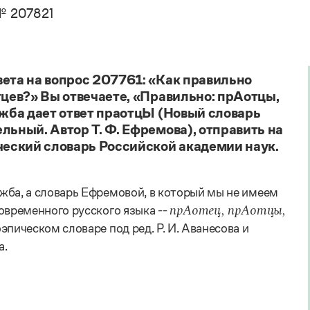
. Пахомов, В. В. Свинцов, И. В. Филатова
Справочники
 207821
авочник по фразеологии
овари русского языка как государственного
кция портала «Грамота.ру»
Правила русской орфографии и пунктуации
Русский язык. Краткий теоретический курс
е словари
для школьников
 справочники
Письмовник
вета на вопрос 207761: «Как правильно
Справочник по пунктуации
тцев?» Вы отвечаете, «Правильно: прАотцы,
Словарь-справочник трудностей
ужба дает ответ праотцЫ (Новый словарь
Справочник по фразеологии
льный. Автор Т. Ф. Ефремова), отправить на
Азбучные истины
ический словарь Российской академии наук.
Словарь-справочник непростые слова
Все справочники портала
жба, а словарь Ефремовой, в который мы не имеем
овременного русского языка --
прАотец, прАотцы,
эпическом словаре под ред. Р. И. Аванесова и
а.