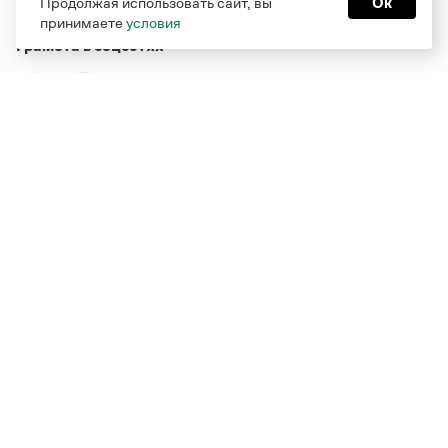
Продолжая использовать сайт, вы
Ок
принимаете
условия
Грамота в соцсетях
Функционирует при финансовой поддержке Министерства
цифрового развития, связи и массовых коммуникаций
Российской Федерации
Перейти на старую версию
Грамоты
© Грамота.ru, 2000 – 2026
Свидетельство о регистрации СМИ: ЭЛ № ФС 77 - 84700,
выдано 10.02.2023
Дизайн — Мария Екимова /
Мотка
Реклама