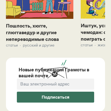
Иштук, уськ
Пошлость, хюгге,
чемодан: се
глюггаведур и другие
поиграть с д
непереводимые слова
статьи
жизнь 
статьи
русский и другие
Новые публикации Грамоты в
вашей почте
Подписаться