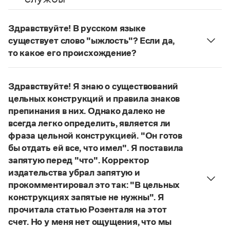
Управление в русском языке
Правила русской орфографии и пунктуации
Словари русского языка как государственного
Словарь русских имён
(1956)
Словарь методических терминов
Здравствуйте! В русском языке
существует слово "ыжлость"? Если да,
Справочники
то какое его происхождение?
Нет, не существует и не существовало. Это
Правила русской орфографии и пунктуации
выдуманное слово.
Русский язык. Краткий теоретический курс
Здравствуйте! Я знаю о существований
для школьников
Страница ответа
цельных конструкций и правила знаков
Письмовник
препинания в них. Однако далеко не
Справочник по пунктуации
Словарь-справочник трудностей
всегда легко определить, является ли
Справочник по фразеологии
фраза цельной конструкцией. "Он готов
Азбучные истины
бы отдать ей все, что имел". Я поставила
Словарь-справочник непростые слова
запятую перед "что". Корректор
Все справочники портала
издательства убрал запятую и
прокомментировал это так: "В цельных
конструкциях запятые не нужны". Я
Журнал
прочитала статью Розенталя на этот
счет. Но у меня нет ощущения, что мы
Новости и события